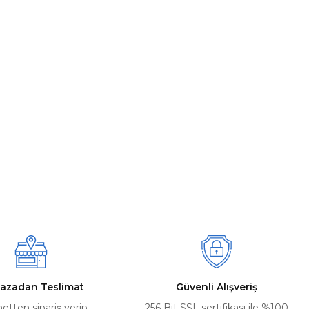
azadan Teslimat
Güvenli Alışveriş
netten sipariş verip
256 Bit SSL sertifikası ile %100