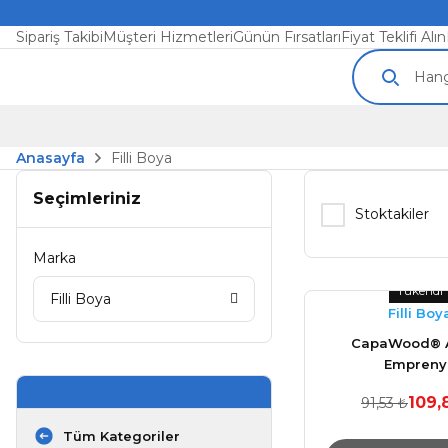
Sipariş Takibi
Müşteri Hizmetleri
Günün Fırsatları
Fiyat Teklifi Alın
Anasayfa
Filli Boya
Seçimleriniz
Stoktakiler
Marka
Tükendi
Filli Boya
Filli Boy
CapaWood® 
Empreny
Holzimpragnierg
109,
91,53 ₺
Lt
Tüm Kategoriler