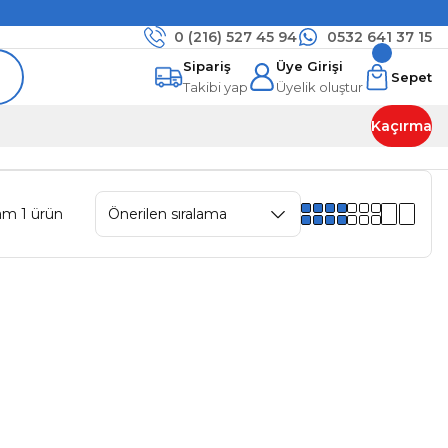
0 (216)
527 45 94
0532 641 37 15
Sipariş
Üye Girişi
Sepet
Takibi yap
Üyelik oluştur
Kaçırma
am 1 ürün