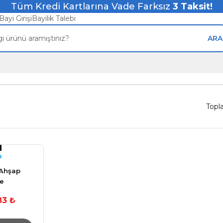
Tüm Kredi Kartlarına Vade Farksız
3
Taksit!
Bayi Girişi
Bayilik Talebi
ARA
Topl
a
Ahşap
e
rund 2.5
83 ₺