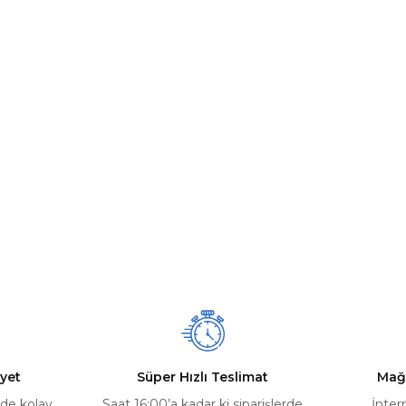
yet
Süper Hızlı Teslimat
Mağ
rde kolay
Saat 16:00’a kadar ki siparişlerde
İnter