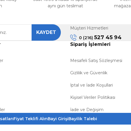
m
aynı gün teslimat
mağazada
Müşteri Hizmetleri
KAYDET
527 45 94
0 (216)
r
Sipariş İşlemleri
er
Mesafeli Satış Sözleşmesi
Gizlilik ve Güvenlik
İptal ve İade Koşullari
Kişisel Veriler Politikası
ler
İade ve Değişim
satları
Fiyat Teklifi Alın
Bayi Girişi
Bayilik Talebi