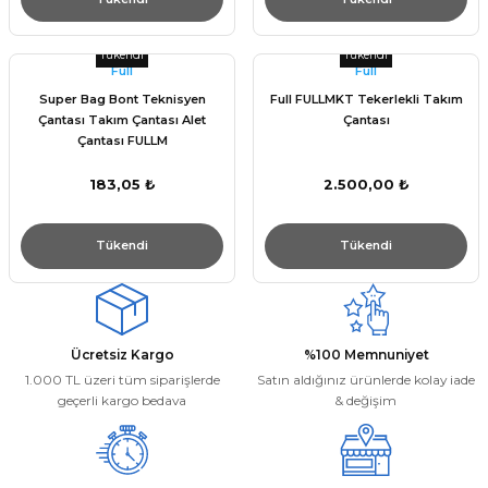
Tükendi
Tükendi
Full
Full
Super Bag Bont Teknisyen
Full FULLMKT Tekerlekli Takım
Çantası Takım Çantası Alet
Çantası
Çantası FULLM
183,05 ₺
2.500,00 ₺
Tükendi
Tükendi
Ücretsiz Kargo
%100 Memnuniyet
1.000 TL üzeri tüm siparişlerde
Satın aldığınız ürünlerde kolay iade
geçerli kargo bedava
& değişim