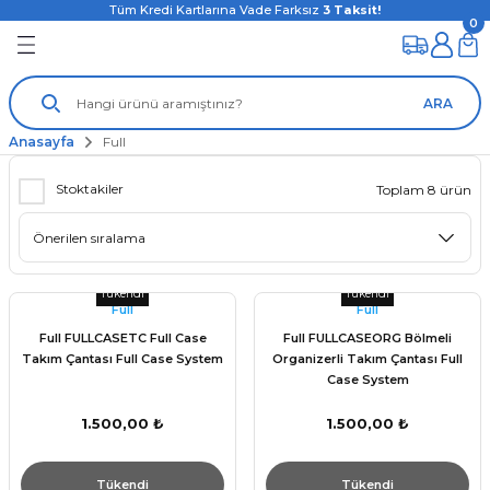
Tüm Kredi Kartlarına Vade Farksız
3
Taksit!
0
ARA
Anasayfa
Full
Stoktakiler
Toplam 8 ürün
Tükendi
Tükendi
Full
Full
Full FULLCASETC Full Case
Full FULLCASEORG Bölmeli
Takım Çantası Full Case System
Organizerli Takım Çantası Full
Case System
1.500,00 ₺
1.500,00 ₺
Tükendi
Tükendi