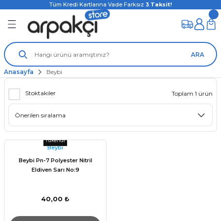
Tüm Kredi Kartlarına Vade Farksız
3
Taksit!
ARA
Anasayfa
Beybi
Stoktakiler
Toplam 1 ürün
Tükendi
Beybi
Beybi Pn-7 Polyester Nitril
Eldiven Sarı No:9
40,00 ₺