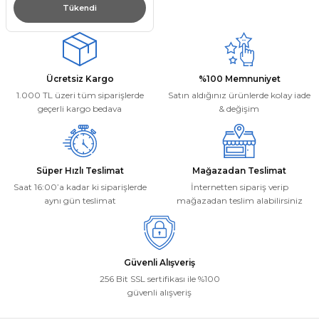
Tükendi
Ücretsiz Kargo
%100 Memnuniyet
1.000 TL üzeri tüm siparişlerde
Satın aldığınız ürünlerde kolay iade
geçerli kargo bedava
& değişim
Süper Hızlı Teslimat
Mağazadan Teslimat
Saat 16:00’a kadar ki siparişlerde
İnternetten sipariş verip
aynı gün teslimat
mağazadan teslim alabilirsiniz
Güvenli Alışveriş
256 Bit SSL sertifikası ile %100
güvenli alışveriş