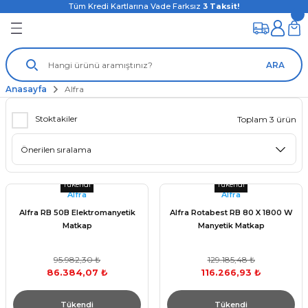
Tüm Kredi Kartlarına Vade Farksız
3
Taksit!
ARA
Anasayfa
Alfra
Stoktakiler
Toplam 3 ürün
Tükendi
Tükendi
Alfra
Alfra
Alfra RB 50B Elektromanyetik
Alfra Rotabest RB 80 X 1800 W
Matkap
Manyetik Matkap
95.982,30 ₺
129.185,48 ₺
86.384,07 ₺
116.266,93 ₺
Tükendi
Tükendi