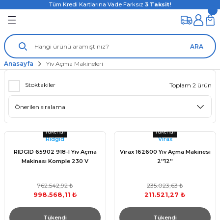
Tüm Kredi Kartlarına Vade Farksız
3
Taksit!
ARA
Anasayfa
Yiv Açma Makineleri
Stoktakiler
Toplam 2 ürün
Tükendi
Tükendi
Rıdgıd
Vırax
RIDGID 65902 918-I Yiv Açma
Virax 162600 Yiv Açma Makinesi
Makinası Komple 230 V
2''12''
762.542,92 ₺
235.023,63 ₺
998.568,11 ₺
211.521,27 ₺
Tükendi
Tükendi