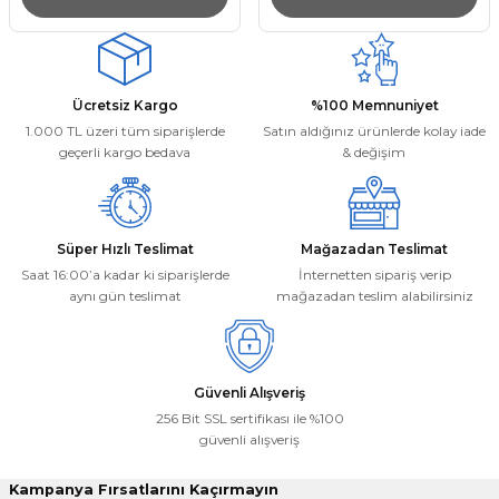
Ücretsiz Kargo
%100 Memnuniyet
1.000 TL üzeri tüm siparişlerde
Satın aldığınız ürünlerde kolay iade
geçerli kargo bedava
& değişim
Süper Hızlı Teslimat
Mağazadan Teslimat
Saat 16:00’a kadar ki siparişlerde
İnternetten sipariş verip
aynı gün teslimat
mağazadan teslim alabilirsiniz
Güvenli Alışveriş
256 Bit SSL sertifikası ile %100
güvenli alışveriş
Kampanya Fırsatlarını Kaçırmayın