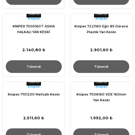
Tükendi
Tükendi
Knıpex
Knıpex
KNIPEX 7005160T ASMA
Knipex 7221160 Eğri 85 Derece
HALKALI YAN KESKİ
Plastik Yan Keski
2.140,80 ₺
2.901,60 ₺
Tükendi
Tükendi
Tükendi
Tükendi
Knıpex
Knıpex
Knipex 7101200 Mafsallı Keski
Knipex 7006160 VDE 160mm
Yan Keski
2.511,60 ₺
1.992,00 ₺
Tükendi
Tükendi