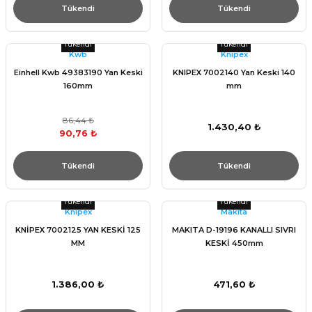
Tükendi
Tükendi
Tükendi
Tükendi
Kwb
Knıpex
Einhell Kwb 49383190 Yan Keski
KNIPEX 7002140 Yan Keski 140
160mm
mm
86,44 ₺
1.430,40 ₺
90,76 ₺
Tükendi
Tükendi
Tükendi
Tükendi
Knıpex
Makita
KNİPEX 7002125 YAN KESKİ 125
MAKITA D-19196 KANALLI SIVRI
MM
KESKİ 450mm
1.386,00 ₺
471,60 ₺