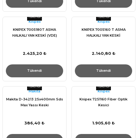
Tükendi
Tükendi
Tükendi
Tükendi
Knıpex
Knıpex
KNIPEX 7005180T ASMA
KNIPEX 7005160 T ASMA
HALKALI YAN KESKİ (VDE)
HALKALI YAN KESKİ
2.425,20 ₺
2.140,80 ₺
Tükendi
Tükendi
Tükendi
Tükendi
Makita
Knıpex
Makita D-34213 25x400mm Sds
Knipex 7251160 Fiber Optik
Max Yassı Keski
Kesici
386,40 ₺
1.905,60 ₺