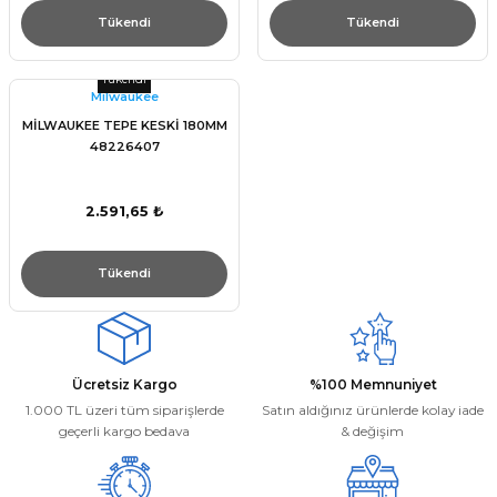
Tükendi
Tükendi
Tükendi
Milwaukee
MİLWAUKEE TEPE KESKİ 180MM
48226407
2.591,65 ₺
Tükendi
Ücretsiz Kargo
%100 Memnuniyet
1.000 TL üzeri tüm siparişlerde
Satın aldığınız ürünlerde kolay iade
geçerli kargo bedava
& değişim