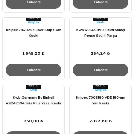
Tükendi
Tükendi
Tükendi
Tükendi
Knıpex
Kwb
Knipex 7841125 Süper Knips Yan
Kwb 49369890 Elektronikçi
Keski
Pense Seti 4 Parça
1.645,20 ₺
254,24 ₺
Tükendi
Tükendi
Tükendi
Tükendi
Kwb
Knıpex
Kwb Germany By Einhell
Knipex 7006180 VDE 180mm
49247304 Sds Plus Yassı Keski
Yan Keski
250,00 ₺
2.122,80 ₺