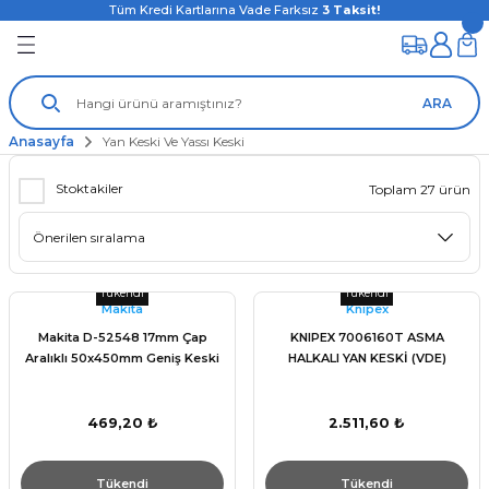
Tüm Kredi Kartlarına Vade Farksız
3
Taksit!
ARA
Anasayfa
Yan Keski Ve Yassı Keski
Stoktakiler
Toplam 27 ürün
Tükendi
Tükendi
Makita
Knıpex
Makita D-52548 17mm Çap
KNIPEX 7006160T ASMA
Aralıklı 50x450mm Geniş Keski
HALKALI YAN KESKİ (VDE)
469,20 ₺
2.511,60 ₺
Tükendi
Tükendi