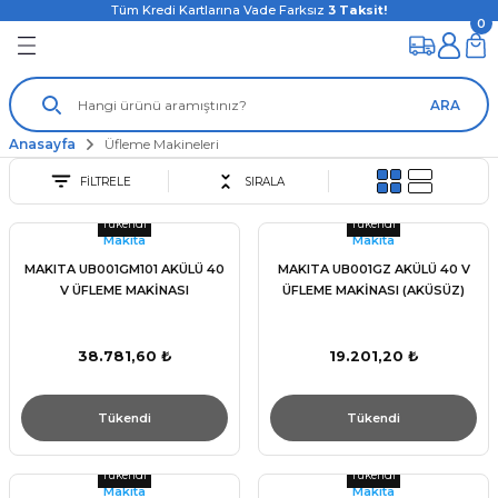
Tüm Kredi Kartlarına Vade Farksız
3
Taksit!
0
ARA
Anasayfa
Üfleme Makineleri
FİLTRELE
SIRALA
Tükendi
Tükendi
Makita
Makita
MAKITA UB001GM101 AKÜLÜ 40
MAKITA UB001GZ AKÜLÜ 40 V
V ÜFLEME MAKİNASI
ÜFLEME MAKİNASI (AKÜSÜZ)
38.781,60 ₺
19.201,20 ₺
Tükendi
Tükendi
Tükendi
Tükendi
Makita
Makita