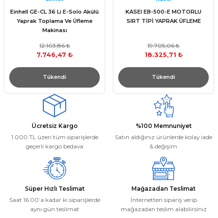
Einhell GE-CL 36 Li E-Solo Akülü
KASEI EB-500-E MOTORLU
Yaprak Toplama Ve Üfleme
SIRT TİPİ YAPRAK ÜFLEME
Makinası
12.103,86 ₺
19.705,06 ₺
7.746,47 ₺
18.325,71 ₺
Tükendi
Tükendi
Ücretsiz Kargo
%100 Memnuniyet
1.000 TL üzeri tüm siparişlerde
Satın aldığınız ürünlerde kolay iade
geçerli kargo bedava
& değişim
Süper Hızlı Teslimat
Mağazadan Teslimat
Saat 16:00’a kadar ki siparişlerde
İnternetten sipariş verip
aynı gün teslimat
mağazadan teslim alabilirsiniz