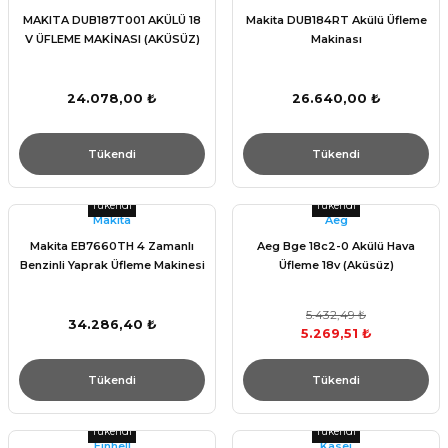
MAKITA DUB187T001 AKÜLÜ 18
Makita DUB184RT Akülü Üfleme
V ÜFLEME MAKİNASI (AKÜSÜZ)
Makinası
24.078,00 ₺
26.640,00 ₺
Tükendi
Tükendi
Tükendi
Tükendi
Makita
Aeg
Makita EB7660TH 4 Zamanlı
Aeg Bge 18c2-0 Akülü Hava
Benzinli Yaprak Üfleme Makinesi
Üfleme 18v (Aküsüz)
5.432,49 ₺
34.286,40 ₺
5.269,51 ₺
Tükendi
Tükendi
Tükendi
Tükendi
Einhell
Kasei