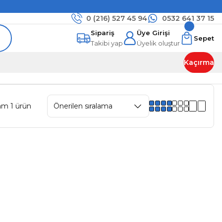
0 (216)
527 45 94
0532 641 37 15
Sipariş
Üye Girişi
Sepet
Takibi yap
Üyelik oluştur
Kaçırma
am 1 ürün