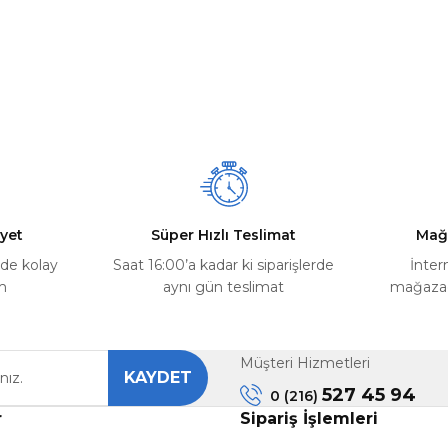
yet
Süper Hızlı Teslimat
Mağ
rde kolay
Saat 16:00’a kadar ki siparişlerde
İnter
m
aynı gün teslimat
mağazada
Müşteri Hizmetleri
KAYDET
527 45 94
0 (216)
r
Sipariş İşlemleri