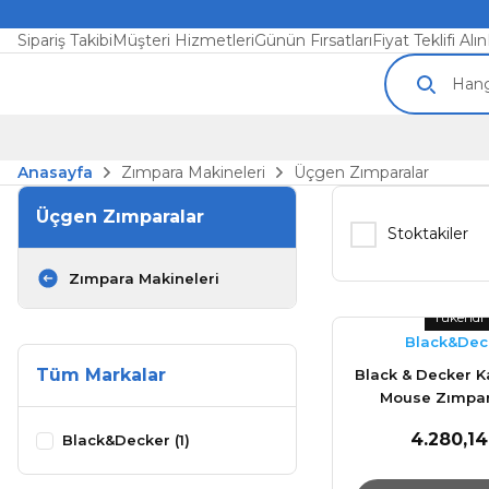
Sipariş Takibi
Müşteri Hizmetleri
Günün Fırsatları
Fiyat Teklifi Alın
Anasayfa
Zımpara Makineleri
Üçgen Zımparalar
Üçgen Zımparalar
Stoktakiler
Zımpara Makineleri
Tükendi
Black&Dec
Tüm Markalar
Black & Decker 
Mouse Zımpar
renkli, 12
4.280,14
Black&Decker (1)