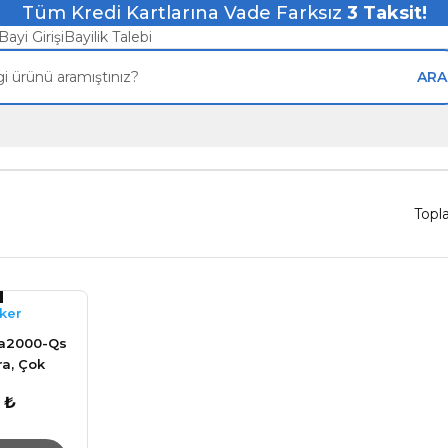
Tüm Kredi Kartlarına Vade Farksız
3
Taksit!
Bayi Girişi
Bayilik Talebi
ARA
Topl
ker
Ka2000-Qs
a, Çok
0 W
 ₺