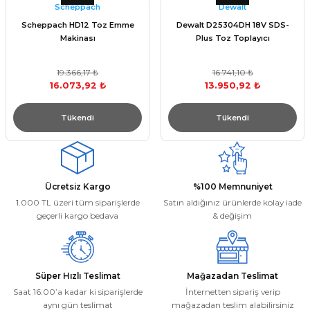
Scheppach
Dewalt
Scheppach HD12 Toz Emme
Dewalt D25304DH 18V SDS-
Makinası
Plus Toz Toplayıcı
19.366,17 ₺
16.741,10 ₺
16.073,92 ₺
13.950,92 ₺
Tükendi
Tükendi
Ücretsiz Kargo
%100 Memnuniyet
1.000 TL üzeri tüm siparişlerde
Satın aldığınız ürünlerde kolay iade
geçerli kargo bedava
& değişim
Süper Hızlı Teslimat
Mağazadan Teslimat
Saat 16:00’a kadar ki siparişlerde
İnternetten sipariş verip
aynı gün teslimat
mağazadan teslim alabilirsiniz