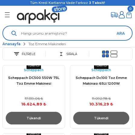
Tüm Kredi Kartlarına Vade Farksız
3
Taksit!
0
ARA
Anasayfa
Toz Emme Makineleri
FİLTRELE
SIRALA
Tükendi
Tükendi
Scheppach
Scheppach
Scheppach DC500 550W 75L
Scheppach Dc100 Toz Emme
Toz Emme Makinesi
Makinası 65Lt 1200W
17.139,06 ₺
11.092,78 ₺
16.624,89 ₺
10.316,29 ₺
Tükendi
Tükendi
Tükendi
Tükendi