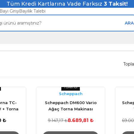
Tüm Kredi Kartlarına Vade Farksız
3
Taksit!
Bayi Girişi
Bayilik Talebi
ARA
Topl
Tükendi
Scheppach
orna TC-
Scheppach DM600 Vario
Schep
 + Torna
Ağaç Torna Makinası
0 ₺
8.689,81 ₺
9.147,17 ₺
69.00