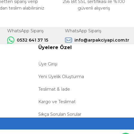
netten sipariş verip
256 Bit SSL sertifikası ile %100
n teslim alabilirsiniz
güvenli alışveriş
WhatsApp Sipariş
WhatsApp Sipariş
0532 641 37 15
info@arpakciyapi.com.tr
Üyelere Özel
Üye Girişi
Yeni Üyelik Oluşturma
Teslimat & İade
Kargo ve Teslimat
Sıkça Sorulan Sorular