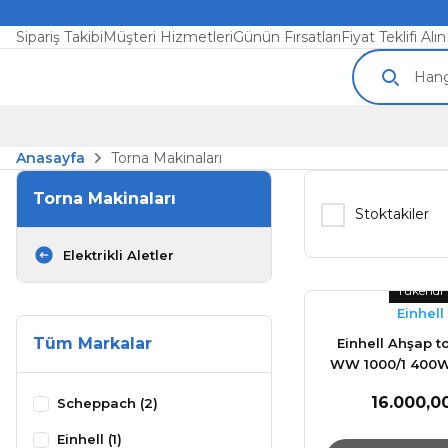
Sipariş Takibi
Müşteri Hizmetleri
Günün Fırsatları
Fiyat Teklifi Alın
Anasayfa
Torna Makinaları
Torna Makinaları
Stoktakiler
Elektrikli Aletler
Tükendi
Einhell
Tüm Markalar
Einhell Ahşap t
WW 1000/1 400W
Aynası
16.000,0
Scheppach (2)
Einhell (1)