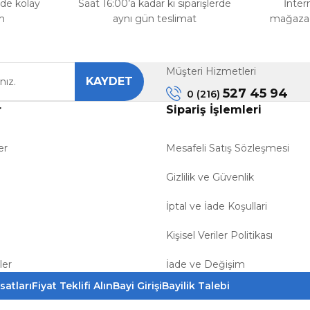
rde kolay
Saat 16:00’a kadar ki siparişlerde
İnter
m
aynı gün teslimat
mağazada
Müşteri Hizmetleri
KAYDET
527 45 94
0 (216)
r
Sipariş İşlemleri
er
Mesafeli Satış Sözleşmesi
Gizlilik ve Güvenlik
İptal ve İade Koşullari
Kişisel Veriler Politikası
ler
İade ve Değişim
satları
Fiyat Teklifi Alın
Bayi Girişi
Bayilik Talebi