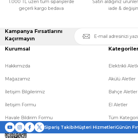
1.000 TL üzeri tüm siparişlerde
Satın aldığınız ürünle
geçerli kargo bedava
iade & değişi
Kampanya Fırsatlarını
Kaçırmayın
Kurumsal
Kategorile
Hakkımızda
Elektrikli Aletl
Mağazamız
Akülü Aletler
İletişim Bilgilerimiz
Bahçe Aletler
İletişim Formu
El Aletler
Havale Bildirim Formu
Tüm Kategori
Sipariş Takibi
Müşteri Hizmetleri
Günün Fır