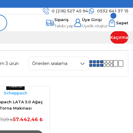
0 (216)
527 45 94
0532 641 37 15
Sipariş
Üye Girişi
Sepet
Takibi yap
Üyelik oluştur
Kaçırma
am 3 ürün
Tükendi
Scheppach
pach LATA 5.0 Ağaç
Torna Makinası
57.442,46 ₺
7,09 ₺