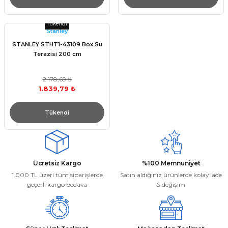
Tükendi
Stanley
STANLEY STHT1-43109 Box Su
Terazisi 200 cm
2.178,69 ₺
1.839,79 ₺
Tükendi
Ücretsiz Kargo
%100 Memnuniyet
1.000 TL üzeri tüm siparişlerde
Satın aldığınız ürünlerde kolay iade
geçerli kargo bedava
& değişim