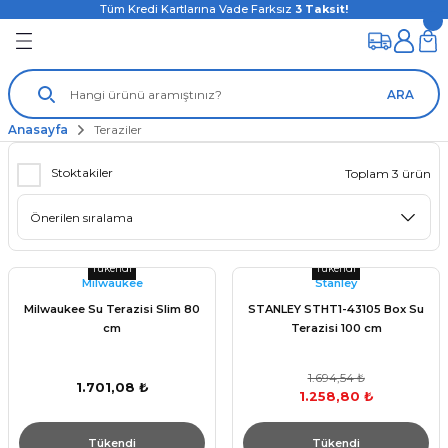
Tüm Kredi Kartlarına Vade Farksız
3
Taksit!
ARA
Anasayfa
Teraziler
Stoktakiler
Toplam 3 ürün
Tükendi
Tükendi
Milwaukee
Stanley
Milwaukee Su Terazisi Slim 80
STANLEY STHT1-43105 Box Su
cm
Terazisi 100 cm
1.694,54 ₺
1.701,08 ₺
1.258,80 ₺
Tükendi
Tükendi