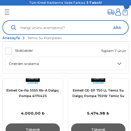
Tüm Kredi Kartlarına Vade Farksız
3
Taksit!
ARA
Anasayfa
Temiz Su Pompaları
Stoktakiler
Toplam 7 ürün
Tükendi
Tükendi
Einhell
Einhell
Einhell Ge-Pp 5555 Rb-A Dalgıç
Einhell GE-SP 750 LL Temiz Su
Pompa 4170425
Dalgıç Pompa 750W Temiz Su
4.000,00 ₺
5.474,98 ₺
Tükendi
Tükendi