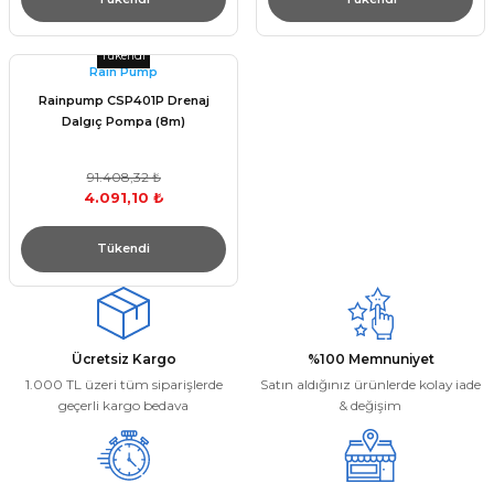
Tükendi
Raın Pump
Rainpump CSP401P Drenaj
Dalgıç Pompa (8m)
91.408,32 ₺
4.091,10 ₺
Tükendi
Ücretsiz Kargo
%100 Memnuniyet
1.000 TL üzeri tüm siparişlerde
Satın aldığınız ürünlerde kolay iade
geçerli kargo bedava
& değişim