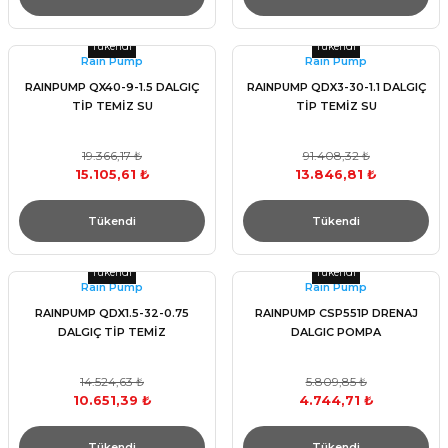
Tükendi
Tükendi
Raın Pump
Raın Pump
RAINPUMP QX40-9-1.5 DALGIÇ
RAINPUMP QDX3-30-1.1 DALGIÇ
TİP TEMİZ SU
TİP TEMİZ SU
19.366,17 ₺
91.408,32 ₺
15.105,61 ₺
13.846,81 ₺
Tükendi
Tükendi
Tükendi
Tükendi
Raın Pump
Raın Pump
RAINPUMP QDX1.5-32-0.75
RAINPUMP CSP551P DRENAJ
DALGIÇ TİP TEMİZ
DALGIC POMPA
14.524,63 ₺
5.809,85 ₺
10.651,39 ₺
4.744,71 ₺
Tükendi
Tükendi