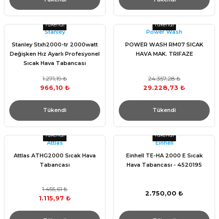
Tükendi
Tükendi
Stanley
Power Wash
Stanley Stxh2000-tr 2000watt
POWER WASH RM07 SICAK
Değişken Hız Ayarlı Profesyonel
HAVA MAK. TRIFAZE
Sıcak Hava Tabancası
1.271,19 ₺
24.357,28 ₺
966,10 ₺
29.228,73 ₺
Tükendi
Tükendi
Tükendi
Tükendi
Attlas
Einhell
Attlas ATHG2000 Sıcak Hava
Einhell TE-HA 2000 E Sıcak
Tabancası
Hava Tabancası - 4520195
1.455,61 ₺
2.750,00 ₺
1.115,97 ₺