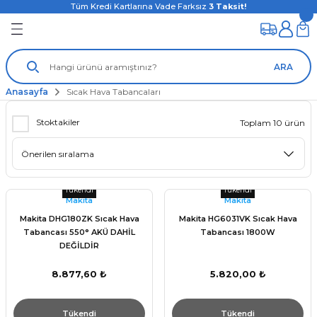
Tüm Kredi Kartlarına Vade Farksız
3
Taksit!
ARA
Anasayfa
Sıcak Hava Tabancaları
Stoktakiler
Toplam 10 ürün
Tükendi
Tükendi
Makita
Makita
Makita DHG180ZK Sıcak Hava
Makita HG6031VK Sıcak Hava
Tabancası 550° AKÜ DAHİL
Tabancası 1800W
DEĞİLDİR
8.877,60 ₺
5.820,00 ₺
Tükendi
Tükendi