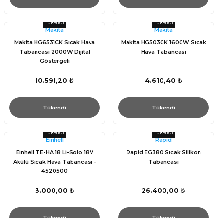
Tükendi
Tükendi
Makita
Makita
Makita HG6531CK Sıcak Hava
Makita HG5030K 1600W Sıcak
Tabancası 2000W Dijital
Hava Tabancası
Göstergeli
10.591,20 ₺
4.610,40 ₺
Tükendi
Tükendi
Tükendi
Tükendi
Einhell
Rapid
Einhell TE-HA 18 Li-Solo 18V
Rapid EG380 Sıcak Silikon
Akülü Sıcak Hava Tabancası -
Tabancası
4520500
3.000,00 ₺
26.400,00 ₺
Tükendi
Tükendi