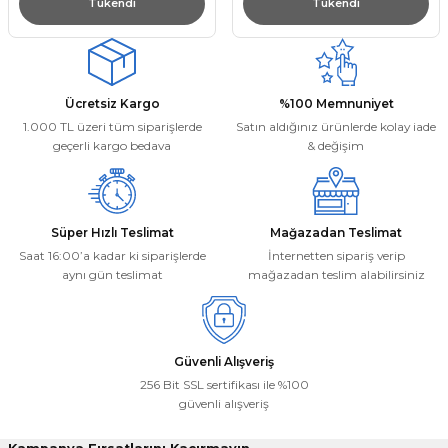
Tükendi
Tükendi
Ücretsiz Kargo
%100 Memnuniyet
1.000 TL üzeri tüm siparişlerde
Satın aldığınız ürünlerde kolay iade
geçerli kargo bedava
& değişim
Süper Hızlı Teslimat
Mağazadan Teslimat
Saat 16:00’a kadar ki siparişlerde
İnternetten sipariş verip
aynı gün teslimat
mağazadan teslim alabilirsiniz
Güvenli Alışveriş
256 Bit SSL sertifikası ile %100
güvenli alışveriş