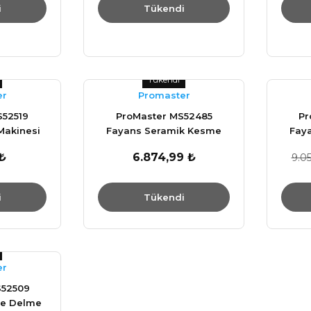
i
Tükendi
Tükendi
er
Promaster
S52519
ProMaster MS52485
Pr
Makinesi
Fayans Seramik Kesme
Fay
Makinası 1000 mm
M
₺
6.874,99 ₺
9.05
i
Tükendi
er
S52509
ve Delme