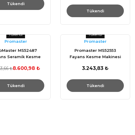
Tükendi
Tükendi
Tükendi
Tükendi
Promaster
Promaster
oMaster MS52487
Promaster MS52553
ans Seramik Kesme
Fayans Kesme Makinesi
akinası 1200 mm
600 MM
8.600,98 ₺
3.243,83 ₺
3,66 ₺
Tükendi
Tükendi