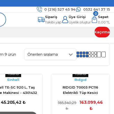
0 (216)
527 45 94
0532 641 37 15
0
Sipariş
Üye Girişi
Sepet
Takibi yap
Üyelik oluştur
0,00 TL
Kaçırma
am 9 ürün
Tükendi
Tükendi
Einhell
Rıdgıd
ell TE-SC 920 L, Taş
RIDGID 70003 PC116
 Makinesi - 4301432
Elektrikli Tüp Kesici
45.205,42 ₺
163.099,46
185.340,29
₺
₺