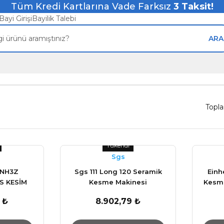
Tüm Kredi Kartlarına Vade Farksız
3
Taksit!
Bayi Girişi
Bayilik Talebi
ARA
Topl
Tükendi
Sgs
0NH3Z
Sgs 111 Long 120 Seramik
Einh
S KESİM
Kesme Makinesi
Kesme
İ
 ₺
8.902,79 ₺