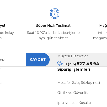
yet
Süper Hızlı Teslimat
Mağ
rde kolay
Saat 16:00’a kadar ki siparişlerde
İnter
m
aynı gün teslimat
mağazada
Müşteri Hizmetleri
KAYDET
527 45 94
0 (216)
r
Sipariş İşlemleri
er
Mesafeli Satış Sözleşmesi
Gizlilik ve Güvenlik
İptal ve İade Koşullari