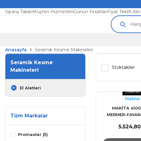
Sipariş Takibi
Müşteri Hizmetleri
Günün Fırsatları
Fiyat Teklifi Alın
Anasayfa
Seramik Kesme Makineleri
Seramik Kesme
Stoktakiler
Makineleri
El Aletleri
Tükendi
Makita
MAKİTA 410
MERMER-FAYAN
Tüm Markalar
MAKİNES
5.524,80
Promaster (5)