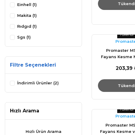
Tükend
Einhell (1)
Makita (1)
Rıdgıd (1)
Tükendi
Sgs (1)
Promast
Promaster M
Fayans Kesme 
45 cm
Filtre Seçenekleri
203,39 
İndirimli Ürünler (2)
Tükend
Tükendi
Hızlı Arama
Promast
Promaster M
Hızlı Ürün Arama
Fayans Kesme 