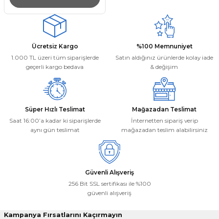
Ücretsiz Kargo
%100 Memnuniyet
1.000 TL üzeri tüm siparişlerde
Satın aldığınız ürünlerde kolay iade
geçerli kargo bedava
& değişim
Süper Hızlı Teslimat
Mağazadan Teslimat
Saat 16:00’a kadar ki siparişlerde
İnternetten sipariş verip
aynı gün teslimat
mağazadan teslim alabilirsiniz
Güvenli Alışveriş
256 Bit SSL sertifikası ile %100
güvenli alışveriş
Kampanya Fırsatlarını Kaçırmayın