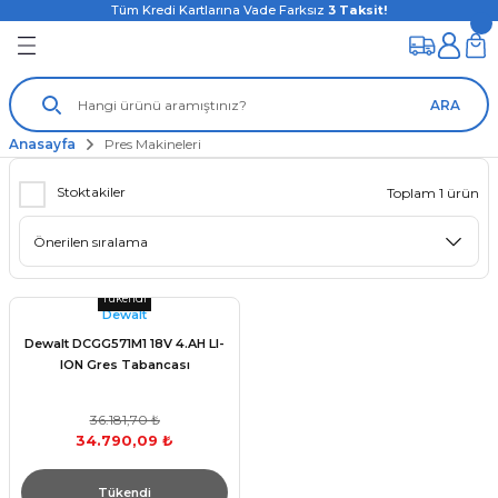
Tüm Kredi Kartlarına Vade Farksız
3
Taksit!
ARA
Anasayfa
Pres Makineleri
Stoktakiler
Toplam 1 ürün
Tükendi
Dewalt
Dewalt DCGG571M1 18V 4.AH LI-
ION Gres Tabancası
36.181,70 ₺
34.790,09 ₺
Tükendi