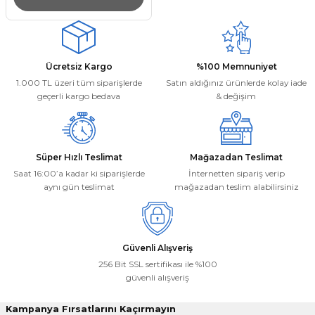
Ücretsiz Kargo
%100 Memnuniyet
1.000 TL üzeri tüm siparişlerde
Satın aldığınız ürünlerde kolay iade
geçerli kargo bedava
& değişim
Süper Hızlı Teslimat
Mağazadan Teslimat
Saat 16:00’a kadar ki siparişlerde
İnternetten sipariş verip
aynı gün teslimat
mağazadan teslim alabilirsiniz
Güvenli Alışveriş
256 Bit SSL sertifikası ile %100
güvenli alışveriş
Kampanya Fırsatlarını Kaçırmayın