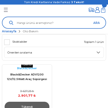
Tüm Kredi Kartlarına Vade Farksız
3
Taksit!
ARA
Anasayfa
Oto Bakım
Stoktakiler
Toplam 1 ürün
Tükendi
Black&Decker
Black&Decker ADV1200
12V/12.5Watt Araç Süpürgesi
3.627,25 ₺
2.901,77 ₺
Tükendi