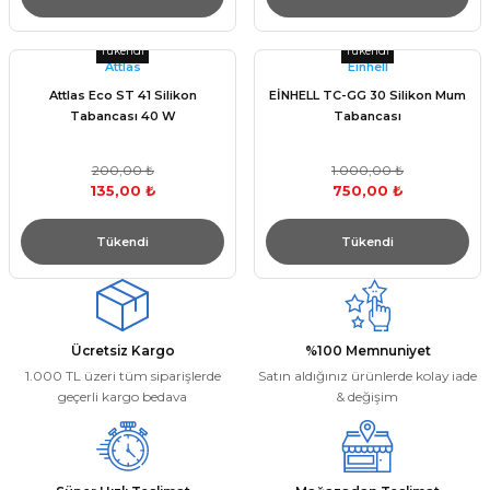
Tükendi
Tükendi
Attlas
Einhell
Attlas Eco ST 41 Silikon
EİNHELL TC-GG 30 Silikon Mum
Tabancası 40 W
Tabancası
200,00 ₺
1.000,00 ₺
135,00 ₺
750,00 ₺
Tükendi
Tükendi
Ücretsiz Kargo
%100 Memnuniyet
1.000 TL üzeri tüm siparişlerde
Satın aldığınız ürünlerde kolay iade
geçerli kargo bedava
& değişim