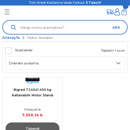
Tüm Kredi Kartlarına Vade Farksız
3
Taksit!
ARA
Anasayfa
Motor Standları
Stoktakiler
Toplam 1 ürün
Tükendi
BigRed
Bigred T24541 450 kg
Katlanabilir Motor Standı
7.746,47 ₺
7.359,14 ₺
Tükendi