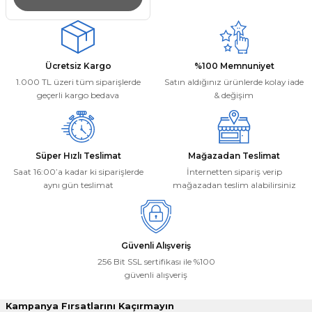
Ücretsiz Kargo
%100 Memnuniyet
1.000 TL üzeri tüm siparişlerde
Satın aldığınız ürünlerde kolay iade
geçerli kargo bedava
& değişim
Süper Hızlı Teslimat
Mağazadan Teslimat
Saat 16:00’a kadar ki siparişlerde
İnternetten sipariş verip
aynı gün teslimat
mağazadan teslim alabilirsiniz
Güvenli Alışveriş
256 Bit SSL sertifikası ile %100
güvenli alışveriş
Kampanya Fırsatlarını Kaçırmayın