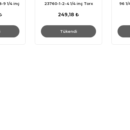
-9 1/4 inç
23760-1-2-4 1/4 inç Torx
96 1/
htar
Uçlu Lokma Anahtar
₺
249,18 ₺
i
Tükendi