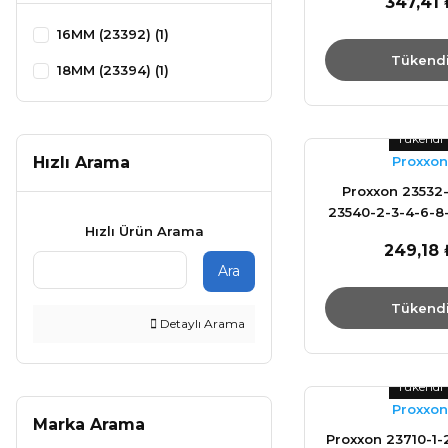
347,41 
10MM (23581) (1)
16MM (23392) (1)
10MM (23722) (1)
Tükend
18MM (23394) (1)
10MM (23778) (1)
10x100MM (23487) (1)
Tükendi
Hızlı Arama
Proxxon
10x55MM (23480) (1)
Proxxon 23532-
11MM (23356) (1)
23540-2-3-4-6-8-
Hızlı Ürün Arama
inç Uzun Köşe
11MM (23406) (1)
249,18 
Anahta
Ara
11MM (23434) (1)
11MM (23510) (1)
Tükend
Detaylı Arama
11MM (23538) (1)
11MM (23724) (1)
Tükendi
Proxxon
11MM (23777) (1)
Marka Arama
Proxxon 23710-1-