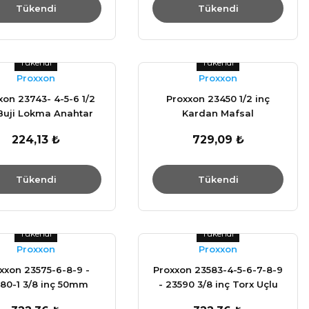
Tükendi
Tükendi
Tükendi
Tükendi
Proxxon
Proxxon
xon 23743- 4-5-6 1/2
Proxxon 23450 1/2 inç
Buji Lokma Anahtar
Kardan Mafsal
224,13 ₺
729,09 ₺
Tükendi
Tükendi
Tükendi
Tükendi
Proxxon
Proxxon
xxon 23575-6-8-9 -
Proxxon 23583-4-5-6-7-8-9
80-1 3/8 inç 50mm
- 23590 3/8 inç Torx Uçlu
 Uçlu Lokma Anahtar
Lokma Anahtar