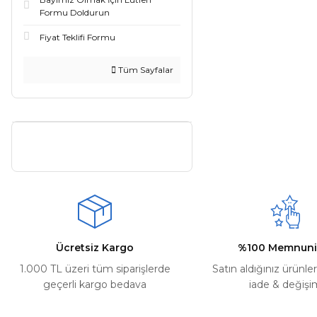
17MM (23522) (1)
Formu Doldurun
17MM (23546) (1)
Fiyat Teklifi Formu
18MM (23363) (1)
Tüm Sayfalar
18MM (23417) (1)
18MM (23523) (1)
18MM (23548) (1)
18MM (23551) (1)
19MM (23364) (1)
19MM (23524) (1)
19MM (23549) (1)
Ücretsiz Kargo
%100 Memnuni
21MM (23365) (1)
1.000 TL üzeri tüm siparişlerde
Satın aldığınız ürünle
geçerli kargo bedava
iade & değişi
21MM (23420) (1)
21MM (23526) (1)