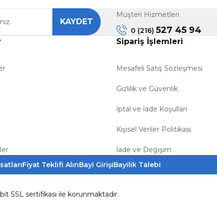
Müşteri Hizmetleri
KAYDET
527 45 94
0 (216)
r
Sipariş İşlemleri
er
Mesafeli Satış Sözleşmesi
Gizlilik ve Güvenlik
İptal ve İade Koşullari
Kişisel Veriler Politikası
ler
İade ve Değişim
satları
Fiyat Teklifi Alın
Bayi Girişi
Bayilik Talebi
6bit SSL sertifikası ile korunmaktadır.