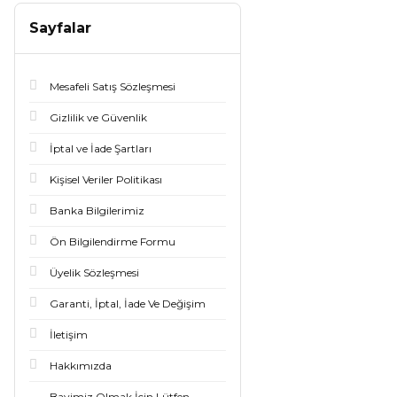
14MM (23543) (1)
Sayfalar
14MM (23729) (1)
14MM (23773) (1)
Mesafeli Satış Sözleşmesi
14x55MM (23482) (1)
Gizlilik ve Güvenlik
15MM (23360) (1)
İptal ve İade Şartları
Kişisel Veriler Politikası
15MM (23414) (1)
Banka Bilgilerimiz
15MM (23518) (1)
Ön Bilgilendirme Formu
15MM (23544) (1)
Üyelik Sözleşmesi
16MM (23361) (1)
Garanti, İptal, İade Ve Değişim
16MM (23415) (1)
İletişim
16MM (23520) (1)
Hakkımızda
16MM (23550) (1)
Bayimiz Olmak İçin Lütfen