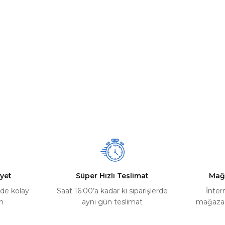
yet
Süper Hızlı Teslimat
Mağ
rde kolay
Saat 16:00’a kadar ki siparişlerde
İnter
m
aynı gün teslimat
mağazada