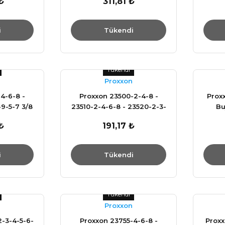
₺
311,81 ₺
i
Tükendi
Tükendi
Proxxon
4-6-8 -
Proxxon 23500-2-4-8 -
Proxx
9-5-7 3/8
23510-2-4-6-8 - 23520-2-3-
Bu
 Lokma
4-6-8 3/8 inç Köşe Lokma
₺
191,17 ₺
r
Anahtar
i
Tükendi
Tükendi
Proxxon
2-3-4-5-6-
Proxxon 23755-4-6-8 -
Prox