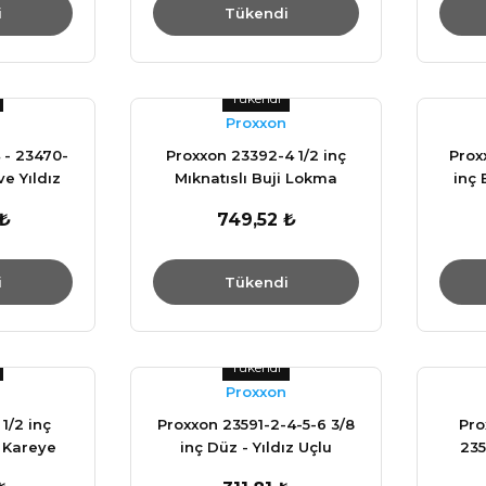
i
Tükendi
Tükendi
Proxxon
 - 23470-
Proxxon 23392-4 1/2 inç
Prox
ve Yıldız
Mıknatıslı Buji Lokma
inç 
nahtar
Anahtar
 ₺
749,52 ₺
i
Tükendi
Tükendi
Proxxon
1/2 inç
Proxxon 23591-2-4-5-6 3/8
Pro
ç Kareye
inç Düz - Yıldız Uçlu
235
r
Lokma Anahtar
Allen