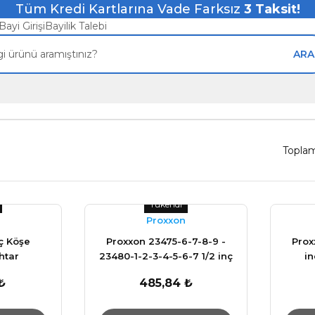
Tüm Kredi Kartlarına Vade Farksız
3
Taksit!
Bayi Girişi
Bayilik Talebi
ARA
Topla
Tükendi
Proxxon
nç Köşe
Proxxon 23475-6-7-8-9 -
Prox
htar
23480-1-2-3-4-5-6-7 1/2 inç
in
Allen Uçlu Lokma Anahtar
₺
485,84 ₺