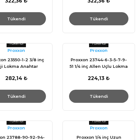
322,36 ₺
322,36 ₺
Tükendi
Tükendi
Tükendi
Tükendi
Proxxon
Proxxon
on 23550-1-2 3/8 inç
Proxxon 23744-6-3-5-7-9-
ji Lokma Anahtar
51 1/4 inç Allen Uçlu Lokma
Anahtar
282,14 ₺
224,13 ₺
Tükendi
Tükendi
Tükendi
Tükendi
Proxxon
Proxxon
xon 23788-90-92-94-
Proxxon 1/4 inç Uzun