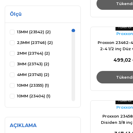
Tükend
Ölçü
Tükendi
13MM (23542) (2)
Proxxon
2,5MM (23746) (2)
Proxxon 23462-4
2-4 1/2 inç Düz 
2MM (23744) (2)
Uçlu Lokma A
499,02
3MM (23743) (2)
4MM (23745) (2)
Tükend
10MM (23355) (1)
10MM (23404) (1)
Tükendi
10MM (23464) (1)
Proxxon
Proxxon 23458 
10MM (23508) (1)
Disiden 3/8 in
AÇIKLAMA
10MM (23536) (1)
Adaptö