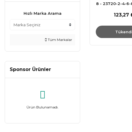
12MM (23357) (1)
8 - 23720-2-4-6-8
Lokma Ana
12MM (23408) (1)
Hızlı Marka Arama
123,27 
12MM (23512) (1)
Tükend
12MM (23540) (1)
Tüm Markalar
12MM (23726) (1)
12MM (23775) (1)
12x100MM (23483) (1)
Sponsor Ürünler
12x55MM (23481) (1)
13MM (23728) (1)
13MM (23779) (1)
14MM (23359) (1)
Ürün Bulunamadı.
14MM (23412) (1)
14MM (23516) (1)