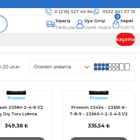
0 (216)
527 45 94
0532 641 37 15
0
Sipariş
Üye Girişi
Sepet
Takibi yap
Üyelik oluştur
0,00 TL
Kaçırma
m 20 ürün
Tükendi
Tükendi
Proxxon
Proxxon
xon 23380-2-4-8 1/2
Proxxon 23434 - 23355-6-
ç Dış Torx Lokma
7-8-9 - 23360-1-2-3-4-5 1/2
Anahtar
inç Uzun Köşe Lokma
349,38 ₺
335,54 ₺
Anahtar