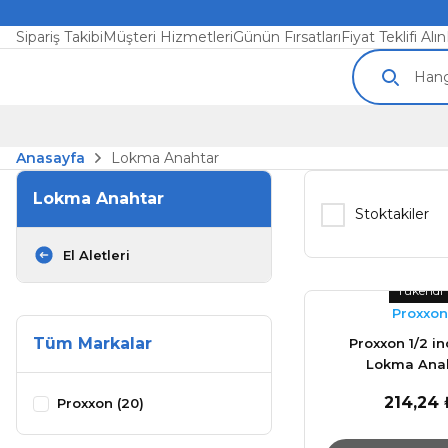
Sipariş Takibi
Müşteri Hizmetleri
Günün Fırsatları
Fiyat Teklifi Alın
Anasayfa
Lokma Anahtar
Lokma Anahtar
Stoktakiler
El Aletleri
Tükendi
Proxxon
Tüm Markalar
Proxxon 1/2 i
Lokma Ana
214,24 
Proxxon (20)