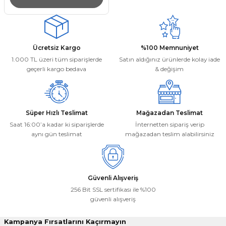
Ücretsiz Kargo
%100 Memnuniyet
1.000 TL üzeri tüm siparişlerde
Satın aldığınız ürünlerde kolay iade
geçerli kargo bedava
& değişim
Süper Hızlı Teslimat
Mağazadan Teslimat
Saat 16:00’a kadar ki siparişlerde
İnternetten sipariş verip
aynı gün teslimat
mağazadan teslim alabilirsiniz
Güvenli Alışveriş
256 Bit SSL sertifikası ile %100
güvenli alışveriş
Kampanya Fırsatlarını Kaçırmayın