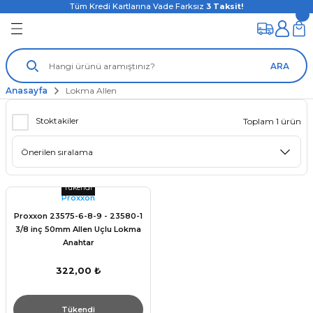
Tüm Kredi Kartlarına Vade Farksız
3
Taksit!
ARA
Anasayfa
Lokma Allen
Stoktakiler
Toplam 1 ürün
Tükendi
Proxxon
Proxxon 23575-6-8-9 - 23580-1
3/8 inç 50mm Allen Uçlu Lokma
Anahtar
322,00 ₺
Tükendi