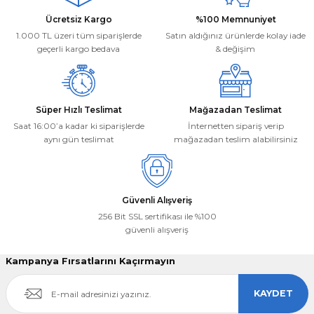
Ücretsiz Kargo
%100 Memnuniyet
1.000 TL üzeri tüm siparişlerde
Satın aldığınız ürünlerde kolay iade
geçerli kargo bedava
& değişim
Süper Hızlı Teslimat
Mağazadan Teslimat
Saat 16:00’a kadar ki siparişlerde
İnternetten sipariş verip
aynı gün teslimat
mağazadan teslim alabilirsiniz
Güvenli Alışveriş
256 Bit SSL sertifikası ile %100
güvenli alışveriş
Kampanya Fırsatlarını Kaçırmayın
KAYDET