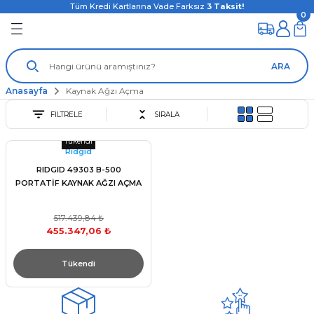
Tüm Kredi Kartlarına Vade Farksız
3
Taksit!
0
ARA
Anasayfa
Kaynak Ağzı Açma
FİLTRELE
SIRALA
Tükendi
Rıdgıd
RIDGID 49303 B-500
PORTATİF KAYNAK AĞZI AÇMA
517.439,84 ₺
455.347,06 ₺
Tükendi