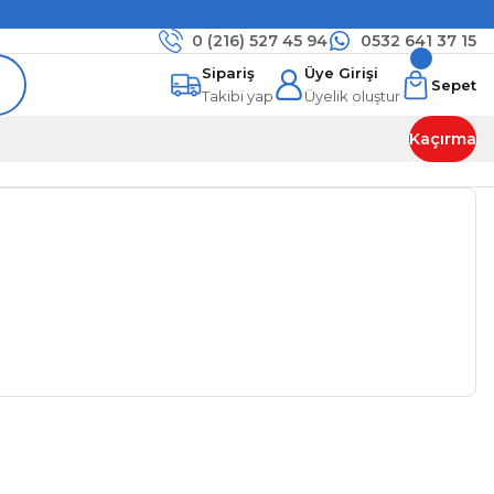
0 (216)
527 45 94
0532 641 37 15
Sipariş
Üye Girişi
Sepet
Takibi yap
Üyelik oluştur
Kaçırma