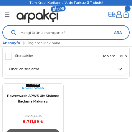
Tüm Kredi Kartlarına Vade Farksız
3
Taksit!
ARA
Anasayfa
İlaçlama Makinaları
Stoktakiler
Toplam 1 ürün
Tükendi
Power Wash
Powerwash APW5 Ulv Sisleme
İlaçlama Makinası
7.259,66 ₺
8.711,59 ₺