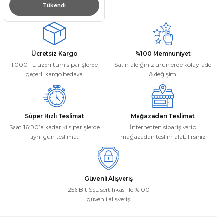
Tükendi
Ücretsiz Kargo
%100 Memnuniyet
1.000 TL üzeri tüm siparişlerde
Satın aldığınız ürünlerde kolay iade
geçerli kargo bedava
& değişim
Süper Hızlı Teslimat
Mağazadan Teslimat
Saat 16:00’a kadar ki siparişlerde
İnternetten sipariş verip
aynı gün teslimat
mağazadan teslim alabilirsiniz
Güvenli Alışveriş
256 Bit SSL sertifikası ile %100
güvenli alışveriş