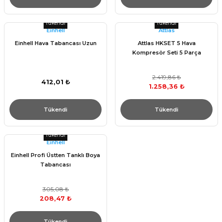
Tükendi
Tükendi
Einhell
Attlas
Einhell Hava Tabancası Uzun
Attlas HKSET 5 Hava
Kompresör Seti 5 Parça
2.419,86 ₺
412,01 ₺
1.258,36 ₺
Tükendi
Tükendi
Tükendi
Einhell
Einhell Profi Üstten Tanklı Boya
Tabancası
305,08 ₺
208,47 ₺
Tükendi