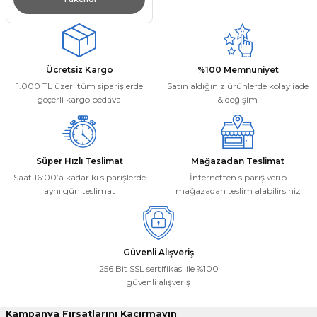
Ücretsiz Kargo
%100 Memnuniyet
1.000 TL üzeri tüm siparişlerde
Satın aldığınız ürünlerde kolay iade
geçerli kargo bedava
& değişim
Süper Hızlı Teslimat
Mağazadan Teslimat
Saat 16:00’a kadar ki siparişlerde
İnternetten sipariş verip
aynı gün teslimat
mağazadan teslim alabilirsiniz
Güvenli Alışveriş
256 Bit SSL sertifikası ile %100
güvenli alışveriş
Kampanya Fırsatlarını Kaçırmayın