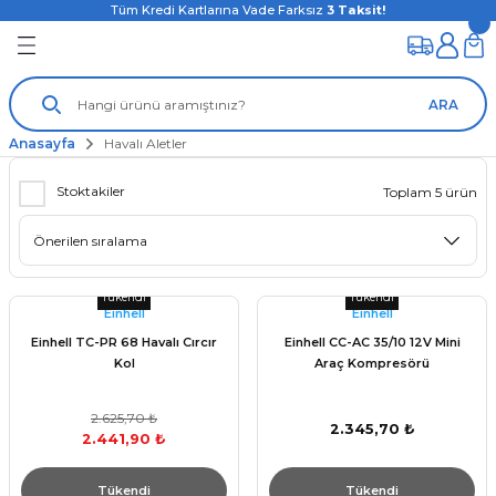
Tüm Kredi Kartlarına Vade Farksız
3
Taksit!
ARA
Anasayfa
Havalı Aletler
Stoktakiler
Toplam 5 ürün
Tükendi
Tükendi
Einhell
Einhell
Einhell TC-PR 68 Havalı Cırcır
Einhell CC-AC 35/10 12V Mini
Kol
Araç Kompresörü
2.625,70 ₺
2.345,70 ₺
2.441,90 ₺
Tükendi
Tükendi