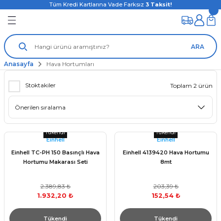
Tüm Kredi Kartlarına Vade Farksız
3
Taksit!
ARA
Anasayfa
Hava Hortumları
Stoktakiler
Toplam 2 ürün
Tükendi
Tükendi
Einhell
Einhell
Einhell TC-PH 150 Basınçlı Hava
Einhell 4139420 Hava Hortumu
Hortumu Makarası Seti
8mt
2.389,83 ₺
203,39 ₺
1.932,20 ₺
152,54 ₺
Tükendi
Tükendi