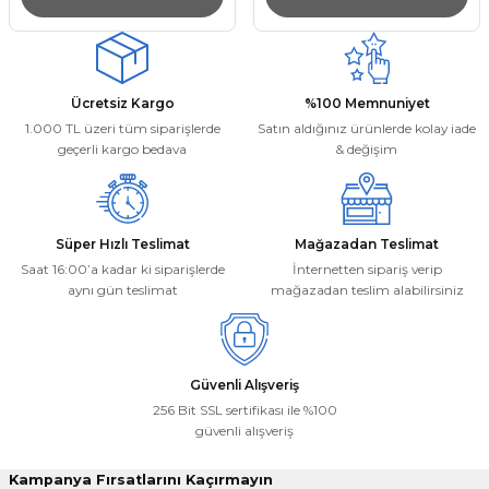
Ücretsiz Kargo
%100 Memnuniyet
1.000 TL üzeri tüm siparişlerde
Satın aldığınız ürünlerde kolay iade
geçerli kargo bedava
& değişim
Süper Hızlı Teslimat
Mağazadan Teslimat
Saat 16:00’a kadar ki siparişlerde
İnternetten sipariş verip
aynı gün teslimat
mağazadan teslim alabilirsiniz
Güvenli Alışveriş
256 Bit SSL sertifikası ile %100
güvenli alışveriş
Kampanya Fırsatlarını Kaçırmayın