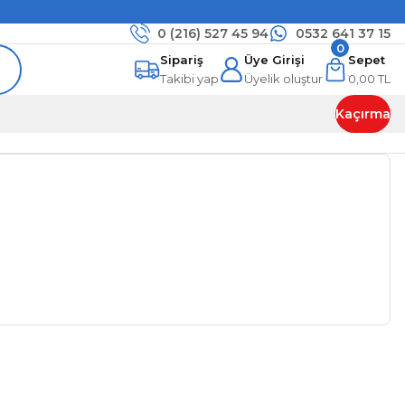
0 (216)
527 45 94
0532 641 37 15
0
Sipariş
Üye Girişi
Sepet
Takibi yap
Üyelik oluştur
0,00 TL
Kaçırma