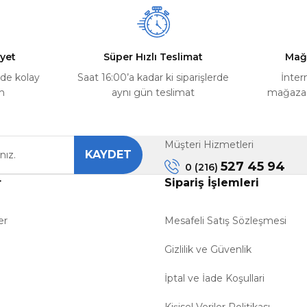
yet
Süper Hızlı Teslimat
Mağ
rde kolay
Saat 16:00’a kadar ki siparişlerde
İnter
m
aynı gün teslimat
mağazada
Müşteri Hizmetleri
KAYDET
527 45 94
0 (216)
r
Sipariş İşlemleri
er
Mesafeli Satış Sözleşmesi
Gizlilik ve Güvenlik
İptal ve İade Koşullari