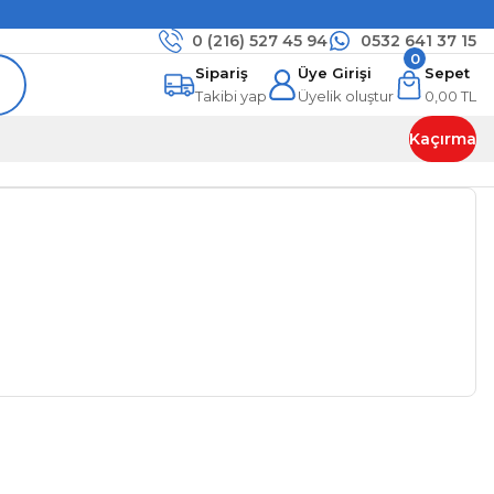
0 (216)
527 45 94
0532 641 37 15
0
Sipariş
Üye Girişi
Sepet
Takibi yap
Üyelik oluştur
0,00 TL
Kaçırma