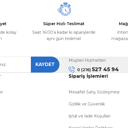
yet
Süper Hızlı Teslimat
Mağ
rde kolay
Saat 16:00’a kadar ki siparişlerde
İnter
m
aynı gün teslimat
mağazada
Müşteri Hizmetleri
KAYDET
527 45 94
0 (216)
r
Sipariş İşlemleri
er
Mesafeli Satış Sözleşmesi
Gizlilik ve Güvenlik
İptal ve İade Koşullari