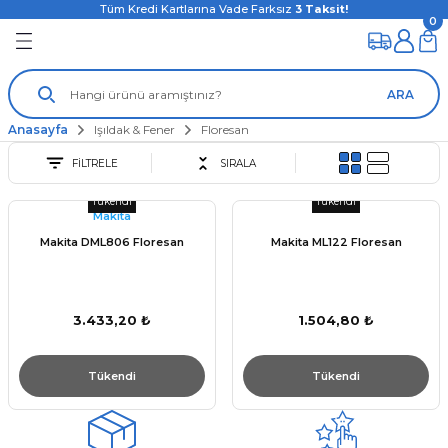
Tüm Kredi Kartlarına Vade Farksız
3
Taksit!
0
ARA
Anasayfa
Işıldak & Fener
Floresan
FİLTRELE
SIRALA
Tükendi
Tükendi
Makita
Makita DML806 Floresan
Makita ML122 Floresan
3.433,20 ₺
1.504,80 ₺
Tükendi
Tükendi