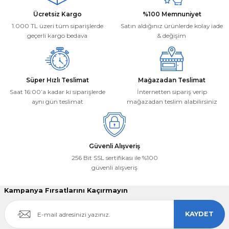
Ücretsiz Kargo
%100 Memnuniyet
1.000 TL üzeri tüm siparişlerde
Satın aldığınız ürünlerde kolay iade
geçerli kargo bedava
& değişim
Süper Hızlı Teslimat
Mağazadan Teslimat
Saat 16:00’a kadar ki siparişlerde
İnternetten sipariş verip
aynı gün teslimat
mağazadan teslim alabilirsiniz
Güvenli Alışveriş
256 Bit SSL sertifikası ile %100
güvenli alışveriş
Kampanya Fırsatlarını Kaçırmayın
KAYDET