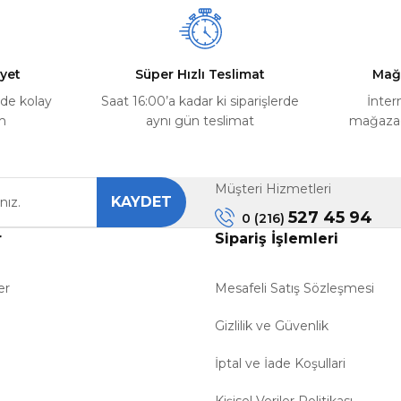
yet
Süper Hızlı Teslimat
Mağ
rde kolay
Saat 16:00’a kadar ki siparişlerde
İnter
m
aynı gün teslimat
mağazada
Müşteri Hizmetleri
KAYDET
527 45 94
0 (216)
r
Sipariş İşlemleri
er
Mesafeli Satış Sözleşmesi
Gizlilik ve Güvenlik
İptal ve İade Koşullari