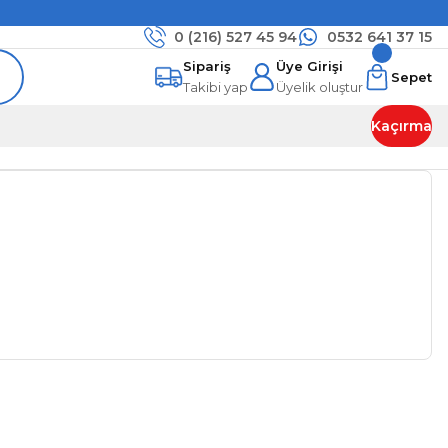
0 (216)
527 45 94
0532 641 37 15
Sipariş
Üye Girişi
Sepet
Takibi yap
Üyelik oluştur
Kaçırma