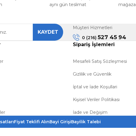
m
aynı gün teslimat
mağazada
Müşteri Hizmetleri
KAYDET
527 45 94
0 (216)
r
Sipariş İşlemleri
er
Mesafeli Satış Sözleşmesi
Gizlilik ve Güvenlik
İptal ve İade Koşullari
Kişisel Veriler Politikası
ler
İade ve Değişim
satları
Fiyat Teklifi Alın
Bayi Girişi
Bayilik Talebi