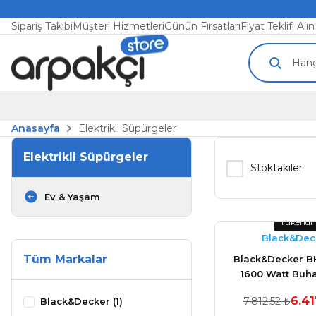
Sipariş Takibi
Müşteri Hizmetleri
Günün Fırsatları
Fiyat Teklifi Alın
Anasayfa
Elektrikli Süpürgeler
Elektrikli Süpürgeler
Stoktakiler
Ev & Yaşam
Tükendi
Black&Dec
Tüm Markalar
Black&Decker 
1600 Watt Buha
Dikey Süp
6.41
7.812,52 ₺
Black&Decker (1)