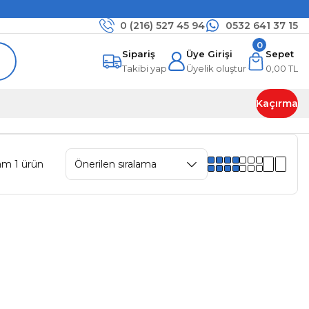
0 (216)
527 45 94
0532 641 37 15
0
Sipariş
Üye Girişi
Sepet
Takibi yap
Üyelik oluştur
0,00 TL
Kaçırma
am 1 ürün