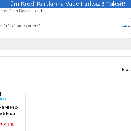
Tüm Kredi Kartlarına Vade Farksız
3
Taksit!
Bayi Girişi
Bayilik Talebi
ARA
Topl
ker
BHSM168D
rlı Mop
ürge
7,41 ₺