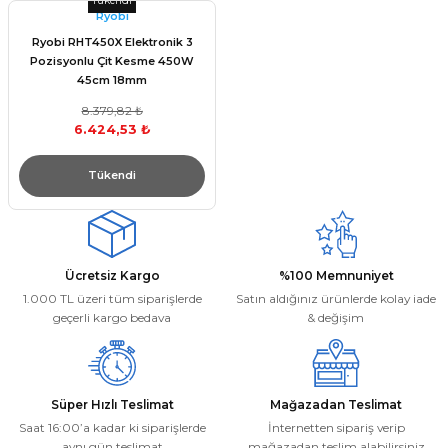
Tükendi
Ryobi
Ryobi RHT450X Elektronik 3
Pozisyonlu Çit Kesme 450W
45cm 18mm
8.379,82 ₺
6.424,53 ₺
Tükendi
Ücretsiz Kargo
%100 Memnuniyet
1.000 TL üzeri tüm siparişlerde
Satın aldığınız ürünlerde kolay iade
geçerli kargo bedava
& değişim
Süper Hızlı Teslimat
Mağazadan Teslimat
Saat 16:00’a kadar ki siparişlerde
İnternetten sipariş verip
aynı gün teslimat
mağazadan teslim alabilirsiniz