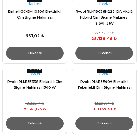
Einhell
Ryobi
Einhell GC-EM 1030/1 Elektirikli
Ryobi RLM18C36H225 Çift Akülü
Çim Biçme Makinası
Hybrid Çim Biçme Makinesi
2.5Ah 36V
27.932,77 ₺
661,02 ₺
25.139,46 ₺
Tükendi
Tükendi
Tükendi
Tükendi
Ryobi
Ryobi
Ryobi RLM13E33S Elektrikli Çim
Ryobi RLM18E40H Elektrikli
Biçme Makinası 1300 W
Tekerlekli Çim Biçme Makinası
10.335,14 ₺
12.290,41 ₺
7.541,83 ₺
10.837,91 ₺
Tükendi
Tükendi