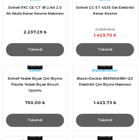
Einhell PXC GE-CT 18 Li Kit 2.0
Einhell GC-ET 4530 Set Elektrikli
Ah Akülü Kenar Kesme Makinesi
Kenar Kesme
2.033,90 ₺
2.237,29 ₺
1.423,73 ₺
Tükendi
Tükendi
Tükendi
Tükendi
Einhell
Black&Decker
Einhell Yedek Bıçak Çim Biçme
Black+Decker BEMW461BH-QS
Plastik Yedek Bıçak Bosch
Elektrikli Çim Biçme Makinesi
Uyumlu
750,00 ₺
1.423,73 ₺
Tükendi
Tükendi
Tükendi
Tükendi