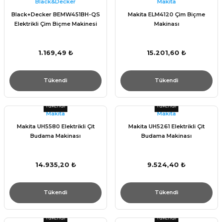
Black&Decker
Makita
Black+Decker BEMW451BH-QS
Makita ELM4120 Çim Biçme
Elektrikli Çim Biçme Makinesi
Makinası
1.169,49 ₺
15.201,60 ₺
Tükendi
Tükendi
Tükendi
Tükendi
Makita
Makita
Makita UH5580 Elektrikli Çit
Makita UH5261 Elektrikli Çit
Budama Makinası
Budama Makinası
14.935,20 ₺
9.524,40 ₺
Tükendi
Tükendi
Tükendi
Tükendi