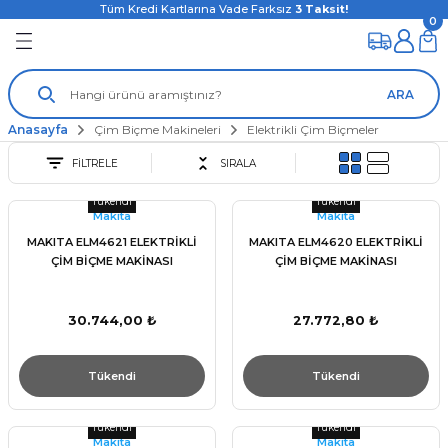
Tüm Kredi Kartlarına Vade Farksız
3
Taksit!
0
ARA
Anasayfa
Çim Biçme Makineleri
Elektrikli Çim Biçmeler
FİLTRELE
SIRALA
Tükendi
Tükendi
Makita
Makita
MAKITA ELM4621 ELEKTRİKLİ
MAKITA ELM4620 ELEKTRİKLİ
ÇİM BİÇME MAKİNASI
ÇİM BİÇME MAKİNASI
30.744,00 ₺
27.772,80 ₺
Tükendi
Tükendi
Tükendi
Tükendi
Makita
Makita