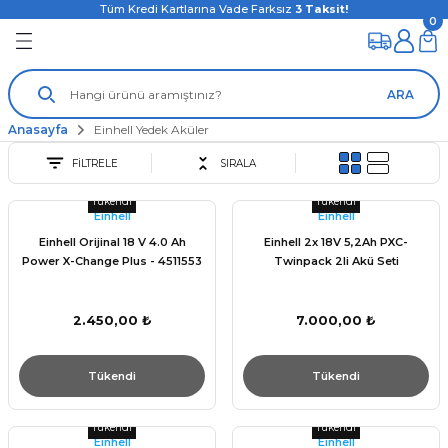
Tüm Kredi Kartlarına Vade Farksız
3
Taksit!
0
ARA
Anasayfa
Einhell Yedek Aküler
FİLTRELE
SIRALA
Tükendi
Tükendi
Einhell
Einhell
Einhell Orijinal 18 V 4.0 Ah
Einhell 2x 18V 5,2Ah PXC-
Power X-Change Plus - 4511553
Twinpack 2li Akü Seti
2.450,00 ₺
7.000,00 ₺
Tükendi
Tükendi
Tükendi
Tükendi
Einhell
Einhell