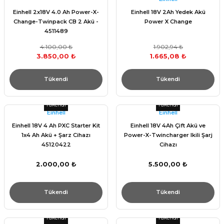
Einhell 2x18V 4.0 Ah Power-X-
Einhell 18V 2Ah Yedek Akü
Change-Twinpack CB 2 Akü -
Power X Change
4511489
4.100,00 ₺
1.902,94 ₺
3.850,00 ₺
1.665,08 ₺
Tükendi
Tükendi
Tükendi
Tükendi
Einhell
Einhell
Einhell 18V 4 Ah PXC Starter Kit
Einhell 18V 4Ah Çift Akü ve
1x4 Ah Akü + Şarz Cihazı
Power-X-Twincharger Ikili Şarj
45120422
Cihazı
2.000,00 ₺
5.500,00 ₺
Tükendi
Tükendi
Tükendi
Tükendi