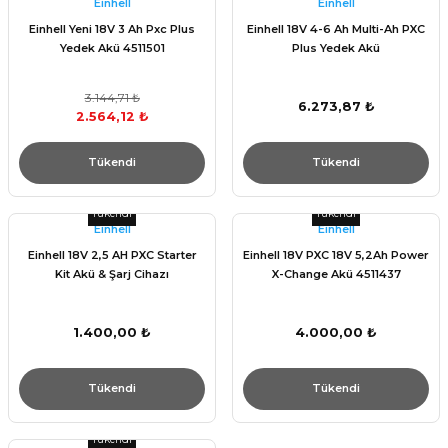
Einhell
Einhell
Einhell Yeni 18V 3 Ah Pxc Plus
Einhell 18V 4-6 Ah Multi-Ah PXC
Yedek Akü 4511501
Plus Yedek Akü
3.144,71 ₺
6.273,87 ₺
2.564,12 ₺
Tükendi
Tükendi
Tükendi
Tükendi
Einhell
Einhell
Einhell 18V 2,5 AH PXC Starter
Einhell 18V PXC 18V 5,2Ah Power
Kit Akü & Şarj Cihazı
X-Change Akü 4511437
1.400,00 ₺
4.000,00 ₺
Tükendi
Tükendi
Tükendi