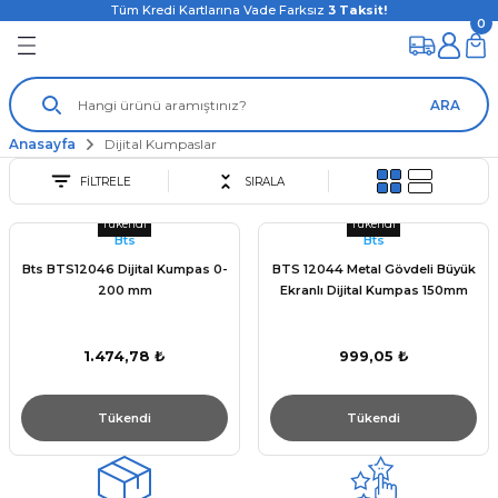
Tüm Kredi Kartlarına Vade Farksız
3
Taksit!
0
ARA
Anasayfa
Dijital Kumpaslar
FİLTRELE
SIRALA
Tükendi
Tükendi
Bts
Bts
Bts BTS12046 Dijital Kumpas 0-
BTS 12044 Metal Gövdeli Büyük
200 mm
Ekranlı Dijital Kumpas 150mm
1.474,78 ₺
999,05 ₺
Tükendi
Tükendi