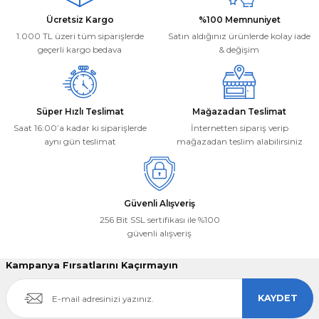
Ücretsiz Kargo
%100 Memnuniyet
1.000 TL üzeri tüm siparişlerde
Satın aldığınız ürünlerde kolay iade
geçerli kargo bedava
& değişim
Süper Hızlı Teslimat
Mağazadan Teslimat
Saat 16:00’a kadar ki siparişlerde
İnternetten sipariş verip
aynı gün teslimat
mağazadan teslim alabilirsiniz
Güvenli Alışveriş
256 Bit SSL sertifikası ile %100
güvenli alışveriş
Kampanya Fırsatlarını Kaçırmayın
KAYDET