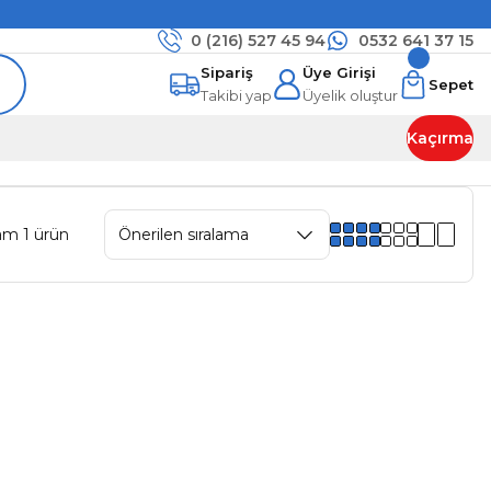
0 (216)
527 45 94
0532 641 37 15
Sipariş
Üye Girişi
Sepet
Takibi yap
Üyelik oluştur
Kaçırma
am 1 ürün