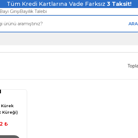
Tüm Kredi Kartlarına Vade Farksız
3
Taksit!
Bayi Girişi
Bayilik Talebi
ARA
Topl
k Kürek
t Küreği)
32 ₺