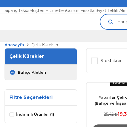
Sipariş Takibi
Müşteri Hizmetleri
Günün Fırsatları
Fiyat Teklifi Alın
Anasayfa
Çelik Kürekler
Çelik Kürekler
Stoktakiler
Bahçe Aletleri
Tükendi
Filtre Seçenekleri
Yaparlar Çeli
(Bahçe ve İnşaa
19,
25,42 ₺
İndirimli Ürünler (1)