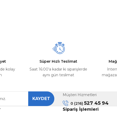
yet
Süper Hızlı Teslimat
Mağ
rde kolay
Saat 16:00’a kadar ki siparişlerde
İnter
m
aynı gün teslimat
mağazada
Müşteri Hizmetleri
KAYDET
527 45 94
0 (216)
r
Sipariş İşlemleri