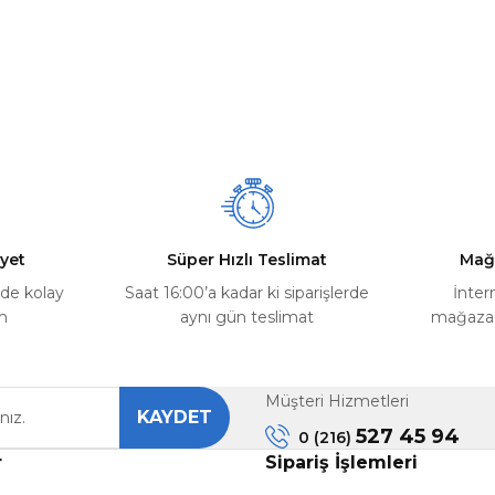
yet
Süper Hızlı Teslimat
Mağ
rde kolay
Saat 16:00’a kadar ki siparişlerde
İnter
m
aynı gün teslimat
mağazada
Müşteri Hizmetleri
KAYDET
527 45 94
0 (216)
r
Sipariş İşlemleri