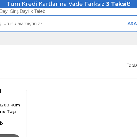
Tüm Kredi Kartlarına Vade Farksız
3
Taksit!
Bayi Girişi
Bayilik Talebi
ARA
Topl
 1200 Kum
me Taşı
 ₺