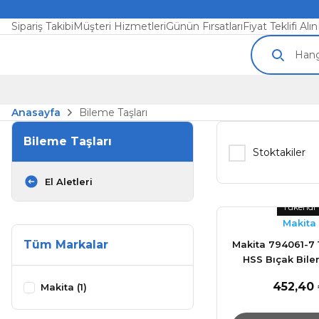
Sipariş Takibi
Müşteri Hizmetleri
Günün Fırsatları
Fiyat Teklifi Alın
Anasayfa
Bileme Taşları
Bileme Taşları
Stoktakiler
El Aletleri
Tükendi
Makita
Tüm Markalar
Makita 794061-7
HSS Bıçak Bile
452,40
Makita (1)