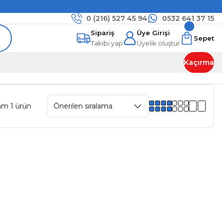
0 (216)
527 45 94
0532 641 37 15
Sipariş
Üye Girişi
Sepet
Takibi yap
Üyelik oluştur
Kaçırma
am 1 ürün