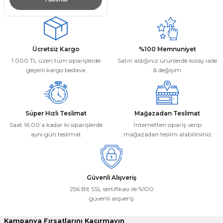
Ücretsiz Kargo
%100 Memnuniyet
1.000 TL üzeri tüm siparişlerde
Satın aldığınız ürünlerde kolay iade
geçerli kargo bedava
& değişim
Süper Hızlı Teslimat
Mağazadan Teslimat
Saat 16:00’a kadar ki siparişlerde
İnternetten sipariş verip
aynı gün teslimat
mağazadan teslim alabilirsiniz
Güvenli Alışveriş
256 Bit SSL sertifikası ile %100
güvenli alışveriş
Kampanya Fırsatlarını Kaçırmayın