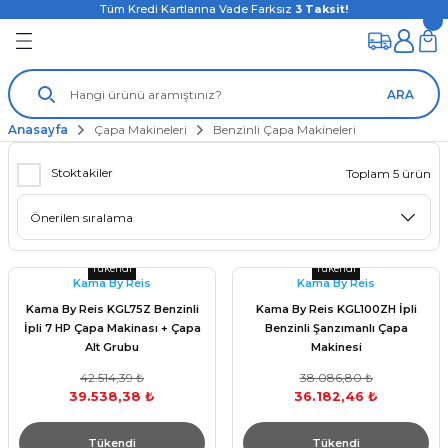
Tüm Kredi Kartlarına Vade Farksız
3
Taksit!
ARA
Anasayfa
Çapa Makineleri
Benzinli Çapa Makineleri
Stoktakiler
Toplam 5 ürün
Tükendi
Tükendi
Kama By Reis
Kama By Reis
Kama By Reis KGL75Z Benzinli
Kama By Reis KGL100ZH İpli
İpli 7 HP Çapa Makinası + Çapa
Benzinli Şanzımanlı Çapa
Alt Grubu
Makinesi
42.514,39 ₺
38.086,80 ₺
39.538,38 ₺
36.182,46 ₺
Tükendi
Tükendi