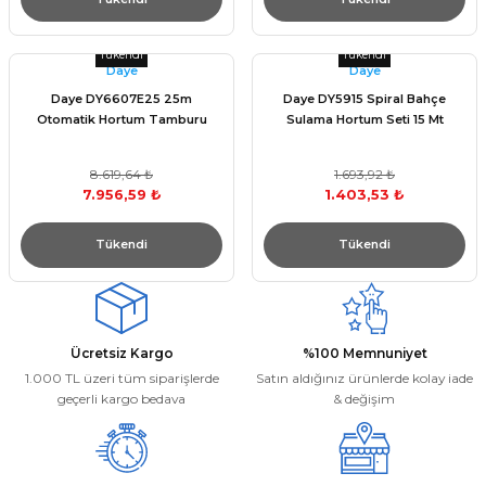
Tükendi
Tükendi
Daye
Daye
Daye DY6607E25 25m
Daye DY5915 Spiral Bahçe
Otomatik Hortum Tamburu
Sulama Hortum Seti 15 Mt
8.619,64 ₺
1.693,92 ₺
7.956,59 ₺
1.403,53 ₺
Tükendi
Tükendi
Ücretsiz Kargo
%100 Memnuniyet
1.000 TL üzeri tüm siparişlerde
Satın aldığınız ürünlerde kolay iade
geçerli kargo bedava
& değişim