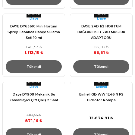
Tükendi
Tükendi
Daye
Daye
DAYE DY63610 Mini Hortum
DAYE 2AD 1/2 HORTUM
Sprey Tabanca Bahçe Sulama
BAĞLANTISI + 2AD MUSLUK
Seti 10 mt
ADAPTÖRÜ
1.451,93 ₺
122,03 ₺
1.113,15 ₺
96,61 ₺
Tükendi
Tükendi
Tükendi
Tükendi
Daye
Einhell
Daye DY909 Mekanik Su
Einhell GE-WW 1246 N FS
Zamanlayıcı Çift Çıkış 2 Saat
Hidrofor Pompa
1.161,55 ₺
12.634,91 ₺
871,16 ₺
Tükendi
Tükendi