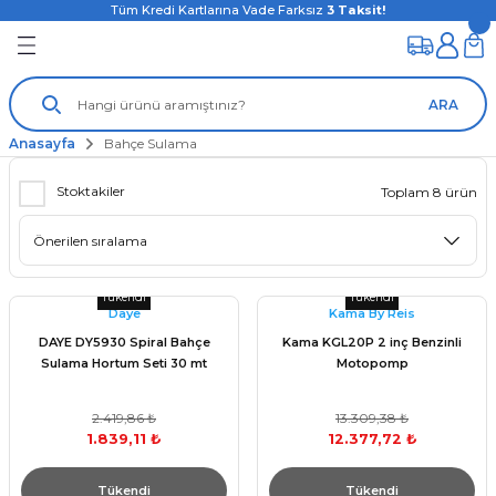
Tüm Kredi Kartlarına Vade Farksız
3
Taksit!
ARA
Anasayfa
Bahçe Sulama
Stoktakiler
Toplam 8 ürün
Tükendi
Tükendi
Daye
Kama By Reis
DAYE DY5930 Spiral Bahçe
Kama KGL20P 2 inç Benzinli
Sulama Hortum Seti 30 mt
Motopomp
2.419,86 ₺
13.309,38 ₺
1.839,11 ₺
12.377,72 ₺
Tükendi
Tükendi