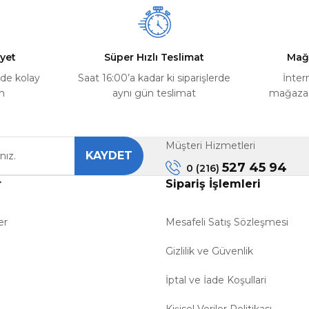
yet
Süper Hızlı Teslimat
Mağ
rde kolay
Saat 16:00’a kadar ki siparişlerde
İnter
m
aynı gün teslimat
mağazada
Müşteri Hizmetleri
KAYDET
527 45 94
0 (216)
r
Sipariş İşlemleri
er
Mesafeli Satış Sözleşmesi
Gizlilik ve Güvenlik
İptal ve İade Koşullari