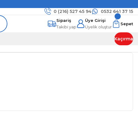
0 (216)
527 45 94
0532 641 37 15
Sipariş
Üye Girişi
Sepet
Takibi yap
Üyelik oluştur
Kaçırma