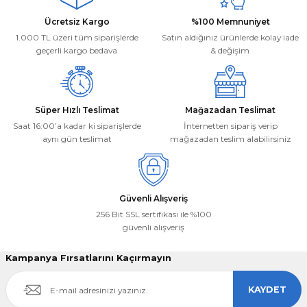
Ücretsiz Kargo
%100 Memnuniyet
1.000 TL üzeri tüm siparişlerde
Satın aldığınız ürünlerde kolay iade
geçerli kargo bedava
& değişim
Süper Hızlı Teslimat
Mağazadan Teslimat
Saat 16:00’a kadar ki siparişlerde
İnternetten sipariş verip
aynı gün teslimat
mağazadan teslim alabilirsiniz
Güvenli Alışveriş
256 Bit SSL sertifikası ile %100
güvenli alışveriş
Kampanya Fırsatlarını Kaçırmayın
KAYDET