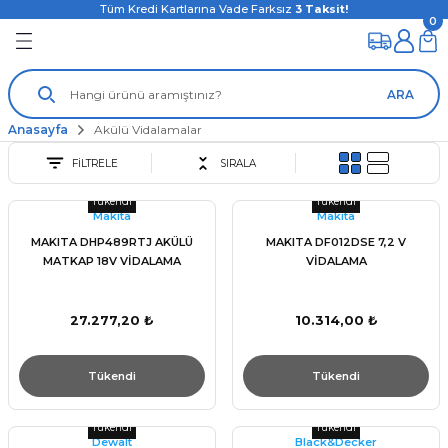
Tüm Kredi Kartlarına Vade Farksız
3
Taksit!
0
ARA
Anasayfa
Akülü Vidalamalar
FİLTRELE
SIRALA
Tükendi
Tükendi
Makita
Makita
MAKITA DHP489RTJ AKÜLÜ
MAKITA DF012DSE 7,2 V
MATKAP 18V VİDALAMA
VİDALAMA
27.277,20 ₺
10.314,00 ₺
Tükendi
Tükendi
Tükendi
Tükendi
Dewalt
Black&Decker