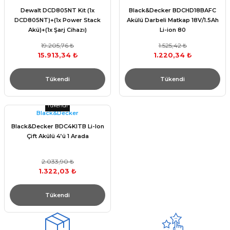
Dewalt DCD805NT Kit (1x
Black&Decker BDCHD18BAFC
DCD805NT)+(1x Power Stack
Akülü Darbeli Matkap 18V/1.5Ah
Akü)+(1x Şarj Cihazı)
Li-ion 80
19.205,76 ₺
1.525,42 ₺
15.913,34 ₺
1.220,34 ₺
Tükendi
Tükendi
Tükendi
Black&Decker
Black&Decker BDC4KITB Li-Ion
Çift Akülü 4’ü 1 Arada
2.033,90 ₺
1.322,03 ₺
Tükendi