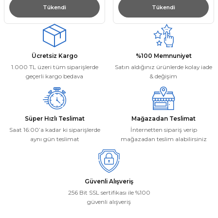
Tükendi
Tükendi
Ücretsiz Kargo
%100 Memnuniyet
1.000 TL üzeri tüm siparişlerde
Satın aldığınız ürünlerde kolay iade
geçerli kargo bedava
& değişim
Süper Hızlı Teslimat
Mağazadan Teslimat
Saat 16:00’a kadar ki siparişlerde
İnternetten sipariş verip
aynı gün teslimat
mağazadan teslim alabilirsiniz
Güvenli Alışveriş
256 Bit SSL sertifikası ile %100
güvenli alışveriş