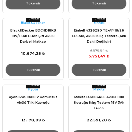
Tükendi
Tükendi
Tükendi
Tükendi
Black&Decker
Einhell
Black&Decker BDCHD18KB
Einhell 4326290 TE-AP 18/26
18V/1.5Ah Li-ion Çift Akülü
Li-Solo, Akülü Kılıç Testere (Akü
Darbeli Matkap
Dahil Değildir)
6.979,94 ₺
10.674,25 ₺
5.751,47 ₺
Tükendi
Tükendi
Tükendi
Tükendi
Ryobi
Makita
Ryobi RRS18X18 V Kömürsüz
Makita DJR186RFE Akülü Tilki
Akülü Tilki Kuyruğu
Kuyruğu Kılıç Testere 18V 3Ah
Li-ion
13.178,09 ₺
22.591,20 ₺