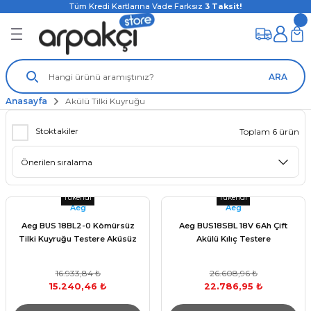
Tüm Kredi Kartlarına Vade Farksız
3
Taksit!
ARA
Anasayfa
Akülü Tilki Kuyruğu
Stoktakiler
Toplam 6 ürün
Tükendi
Tükendi
Aeg
Aeg
Aeg BUS 18BL2-0 Kömürsüz
Aeg BUS18SBL 18V 6Ah Çift
Tilki Kuyruğu Testere Aküsüz
Akülü Kılıç Testere
16.933,84 ₺
26.608,96 ₺
15.240,46 ₺
22.786,95 ₺