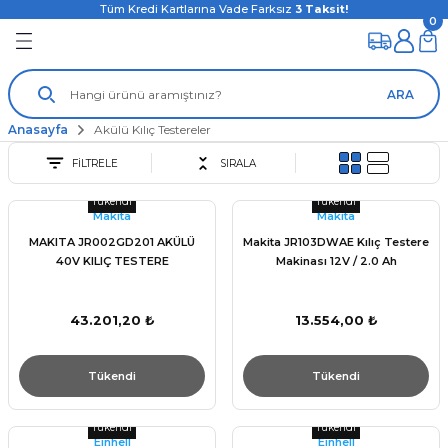
Tüm Kredi Kartlarına Vade Farksız
3
Taksit!
0
ARA
Anasayfa
Akülü Kılıç Testereler
FİLTRELE
SIRALA
Tükendi
Tükendi
Makita
Makita
MAKITA JR002GD201 AKÜLÜ
Makita JR103DWAE Kılıç Testere
40V KILIÇ TESTERE
Makinası 12V / 2.0 Ah
43.201,20 ₺
13.554,00 ₺
Tükendi
Tükendi
Tükendi
Tükendi
Einhell
Einhell