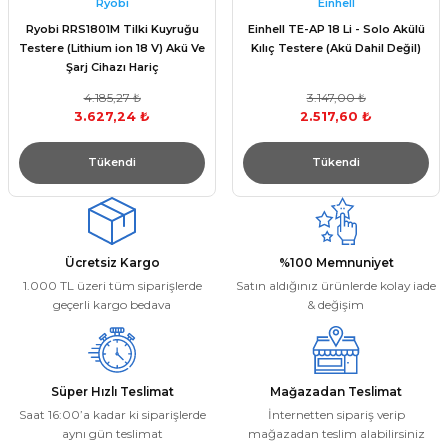
Ryobi
Einhell
Ryobi RRS1801M Tilki Kuyruğu
Einhell TE-AP 18 Li - Solo Akülü
Testere (Lithium ion 18 V) Akü Ve
Kılıç Testere (Akü Dahil Değil)
Şarj Cihazı Hariç
4.185,27 ₺
3.147,00 ₺
3.627,24 ₺
2.517,60 ₺
Tükendi
Tükendi
Ücretsiz Kargo
%100 Memnuniyet
1.000 TL üzeri tüm siparişlerde
Satın aldığınız ürünlerde kolay iade
geçerli kargo bedava
& değişim
Süper Hızlı Teslimat
Mağazadan Teslimat
Saat 16:00’a kadar ki siparişlerde
İnternetten sipariş verip
aynı gün teslimat
mağazadan teslim alabilirsiniz