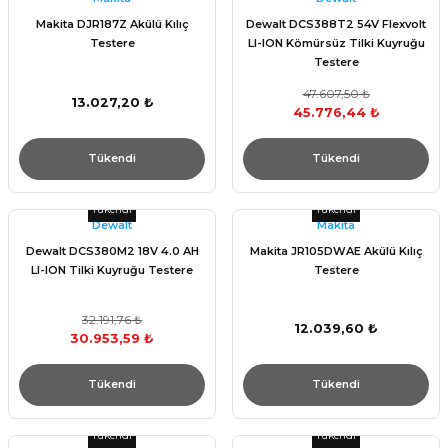
Makita DJR187Z Akülü Kılıç
Dewalt DCS388T2 54V Flexvolt
Testere
LI-ION Kömürsüz Tilki Kuyruğu
Testere
47.607,50 ₺
13.027,20 ₺
45.776,44 ₺
Tükendi
Tükendi
Tükendi
Tükendi
Dewalt
Makita
Dewalt DCS380M2 18V 4.0 AH
Makita JR105DWAE Akülü Kılıç
LI-ION Tilki Kuyruğu Testere
Testere
32.191,76 ₺
12.039,60 ₺
30.953,59 ₺
Tükendi
Tükendi
Tükendi
Tükendi