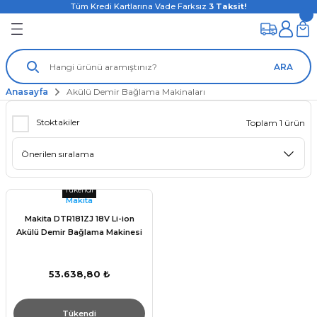
Tüm Kredi Kartlarına Vade Farksız
3
Taksit!
ARA
Anasayfa
Akülü Demir Bağlama Makinaları
Stoktakiler
Toplam 1 ürün
Tükendi
Makita
Makita DTR181ZJ 18V Li-ion
Akülü Demir Bağlama Makinesi
53.638,80 ₺
Tükendi