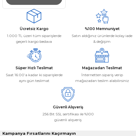
Ücretsiz Kargo
%100 Memnuniyet
1.000 TL üzeri tüm siparişlerde
Satın aldığınız ürünlerde kolay iade
geçerli kargo bedava
& değişim
Süper Hızlı Teslimat
Mağazadan Teslimat
Saat 16:00’a kadar ki siparişlerde
İnternetten sipariş verip
aynı gün teslimat
mağazadan teslim alabilirsiniz
Güvenli Alışveriş
256 Bit SSL sertifikası ile %100
güvenli alışveriş
Kampanya Fırsatlarını Kaçırmayın