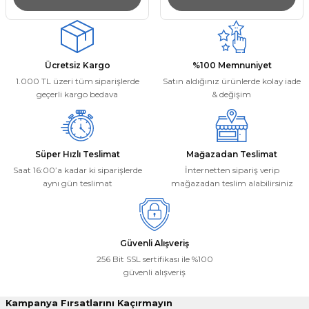
Ücretsiz Kargo
%100 Memnuniyet
1.000 TL üzeri tüm siparişlerde
Satın aldığınız ürünlerde kolay iade
geçerli kargo bedava
& değişim
Süper Hızlı Teslimat
Mağazadan Teslimat
Saat 16:00’a kadar ki siparişlerde
İnternetten sipariş verip
aynı gün teslimat
mağazadan teslim alabilirsiniz
Güvenli Alışveriş
256 Bit SSL sertifikası ile %100
güvenli alışveriş
Kampanya Fırsatlarını Kaçırmayın