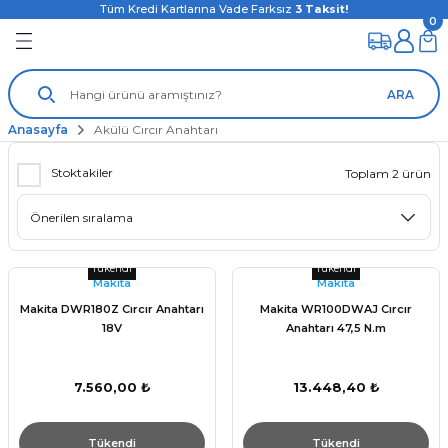
Tüm Kredi Kartlarına Vade Farksız
3
Taksit!
0
ARA
Anasayfa
Akülü Cırcır Anahtarı
Stoktakiler
Toplam 2 ürün
Tükendi
Tükendi
Makita
Makita
Makita DWR180Z Cırcır Anahtarı
Makita WR100DWAJ Cırcır
18V
Anahtarı 47,5 N.m
7.560,00 ₺
13.448,40 ₺
Tükendi
Tükendi