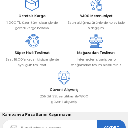
Ürün açıklamasında eksik bilgiler bulunuyor.
Ürün bilgilerinde hatalar bulunuyor.
Deneyimini Paylaş
Ücretsiz Kargo
%100 Memnuniyet
Ürün fiyatı diğer sitelerden daha pahalı.
1.000 TL üzeri tüm siparişlerde
Satın aldığınız ürünlerde kolay iade
Bu ürüne benzer farklı alternatifler olmalı.
geçerli kargo bedava
& değişim
Süper Hızlı Teslimat
Mağazadan Teslimat
Saat 16:00’a kadar ki siparişlerde
İnternetten sipariş verip
aynı gün teslimat
mağazadan teslim alabilirsiniz
Gönder
Güvenli Alışveriş
256 Bit SSL sertifikası ile %100
güvenli alışveriş
Kampanya Fırsatlarını Kaçırmayın
KAYDET