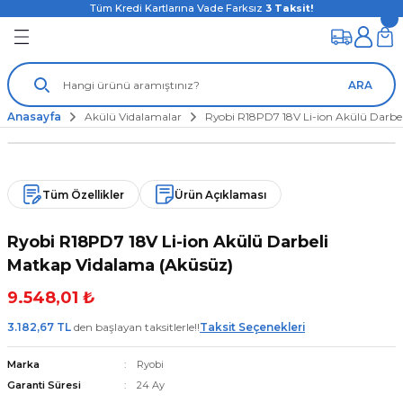
Tüm Kredi Kartlarına Vade Farksız
3
Taksit!
ARA
Anasayfa
Akülü Vidalamalar
Ryobi R18PD7 18V Li-ion Akülü Darbe
Tüm Özellikler
Ürün Açıklaması
Ryobi R18PD7 18V Li-ion Akülü Darbeli
Matkap Vidalama (Aküsüz)
9.548,01 ₺
3.182,67 TL
den başlayan taksitlerle!!
Taksit Seçenekleri
Marka
Ryobi
Garanti Süresi
24 Ay