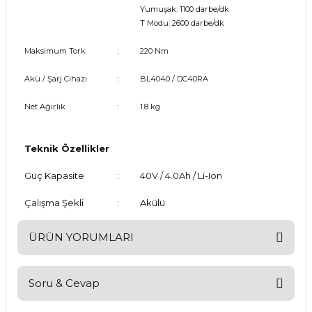
Yumuşak: 1100 darbe/dk
T Modu: 2600 darbe/dk
Maksimum Tork
:
220 Nm
Akü / Şarj Cihazı
:
BL4040 / DC40RA
Net Ağırlık
:
1.8 kg
Teknik Özellikler
Güç Kapasite
:
40V / 4.0Ah / Li-Ion
Çalışma Şekli
:
Akülü
ÜRÜN YORUMLARI
Soru & Cevap
Bu ürüne ilk yorumu siz yapın!