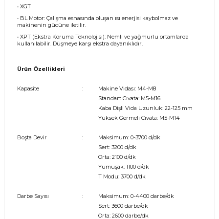
• XGT
• BL Motor: Çalışma esnasında oluşan ısı enerjisi kaybolmaz ve
makinenin gücüne iletilir.
• XPT (Ekstra Koruma Teknolojisi): Nemli ve yağmurlu ortamlarda
kullanılabilir. Düşmeye karşı ekstra dayanıklıdır.
Ürün Özellikleri
Kapasite
:
Makine Vidası: M4-M8
Standart Cıvata: M5-M16
Kaba Dişli Vida Uzunluk: 22-125 mm
Yüksek Germeli Cıvata: M5-M14
Boşta Devir
:
Maksimum: 0-3700 d/dk
Sert: 3200 d/dk
Orta: 2100 d/dk
Yumuşak: 1100 d/dk
T Modu: 3700 d/dk
Darbe Sayısı
:
Maksimum: 0-4400 darbe/dk
Sert: 3600 darbe/dk
Orta: 2600 darbe/dk