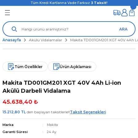
Tüm Kredi Kartlarına Vade Farksız
3
Taksit!
ARA
Anasayfa
Akülü Vidalamalar
Makita TD001GM201 XGT 40V 4Ah Li-
Tüm Özellikler
Ürün Açıklaması
Makita TD001GM201 XGT 40V 4Ah Li-ion
Akülü Darbeli Vidalama
45.638,40 ₺
15.212,80 TL
den başlayan taksitlerle!!
Taksit Seçenekleri
Marka
Makita
Garanti Süresi
24 Ay