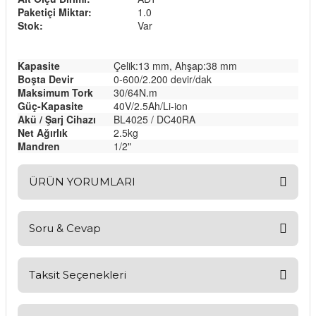
Paketiçi Miktar:
1.0
Stok:
Var
Kapasite
Çelik:13 mm, Ahşap:38 mm
Boşta Devir
0-600/2.200 devir/dak
Maksimum Tork
30/64N.m
Güç-Kapasite
40V/2.5Ah/Li-ion
Akü / Şarj Cihazı
BL4025 / DC40RA
Net Ağırlık
2.5kg
Mandren
1/2"
ÜRÜN YORUMLARI
Soru & Cevap
Bu ürüne ilk yorumu siz yapın!
Yorum Yaz
Taksit Seçenekleri
Ürün hakkında henüz soru sorulmamış.