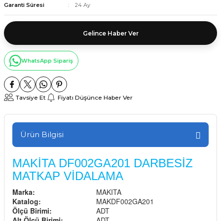
Garanti Süresi
24 Ay
Gelince Haber Ver
WhatsApp Sipariş
Tavsiye Et
Fiyatı Düşünce Haber Ver
Ürün Bilgisi
MAKİTA DF002GA201 DARBESİZ
MATKAP VİDALAMA
Marka:
MAKITA
Katalog:
MAKDF002GA201
Ölçü Birimi:
ADT
Alt Ölçü Birimi:
ADT