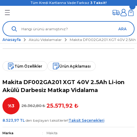
Tüm Kredi Kartlarına Vade Farksız
3
Taksit!
ARA
Anasayfa
Akülü Vidalamalar
Makita DF002GA201 XGT 40V 2.5Ah L
Tüm Özellikler
Ürün Açıklaması
Makita DF002GA201 XGT 40V 2.5Ah Li-ion
Akülü Darbesiz Matkap Vidalama
25.571,92 ₺
%3
26.362,80 ₺
8.523,97 TL
den başlayan taksitlerle!!
Taksit Seçenekleri
Marka
Makita