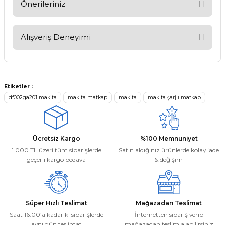
Soru Sor
Önerileriniz
Bu ürünün fiyat bilgisi, resim, ürün açıklamalarında ve diğer
konularda yetersiz gördüğünüz noktaları öneri formunu
Alışveriş Deneyimi
kullanarak tarafımıza iletebilirsiniz.
Görüş ve önerileriniz için teşekkür ederiz.
Kargom ne aşamada lütfen bilgi
verin, size ulaşamıyorum.
Ürün resmi kalitesiz, bozuk veya görüntülenemiyor.
Mehmet Kayış | 17/02/2026
Etiketler :
Ürün açıklamasında eksik bilgiler bulunuyor.
df002ga201 makita
makita matkap
makita
makita şarjlı matkap
Ürün bilgilerinde hatalar bulunuyor.
Deneyimini Paylaş
Ürün fiyatı diğer sitelerden daha pahalı.
Bu ürüne benzer farklı alternatifler olmalı.
Ücretsiz Kargo
%100 Memnuniyet
1.000 TL üzeri tüm siparişlerde
Satın aldığınız ürünlerde kolay iade
geçerli kargo bedava
& değişim
Gönder
Süper Hızlı Teslimat
Mağazadan Teslimat
Saat 16:00’a kadar ki siparişlerde
İnternetten sipariş verip
aynı gün teslimat
mağazadan teslim alabilirsiniz