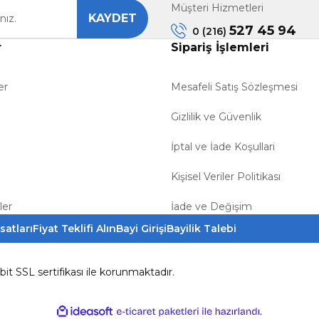
Müşteri Hizmetleri
KAYDET
Gönder
527 45 94
0 (216)
r
Sipariş İşlemleri
er
Mesafeli Satış Sözleşmesi
Gizlilik ve Güvenlik
İptal ve İade Koşullari
Kişisel Veriler Politikası
ler
İade ve Değişim
satları
Fiyat Teklifi Alın
Bayi Girişi
Bayilik Talebi
6bit SSL sertifikası ile korunmaktadır.
ile
ideasoft
e-