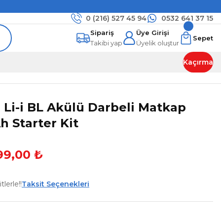
0 (216)
527 45 94
0532 641 37 15
Sipariş
Üye Girişi
Sepet
Takibi yap
Üyelik oluştur
Kaçırma
 Li-i BL Akülü Darbeli Matkap
h Starter Kit
99,00 ₺
lerle!!
Taksit Seçenekleri