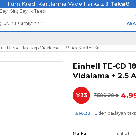
Tüm Kredi Kartlarına Vade Farksız
3
Taksit!
Bayi Girişi
Bayilik Talebi
ARA
ülü Darbeli Matkap Vidalama + 2.5 Ah Starter Kit
Einhell TE-CD 18
Vidalama + 2.5 A
4.9
%33
7.500,00 ₺
1.666,33 TL
den başlayan taksit
Marka
Einhell