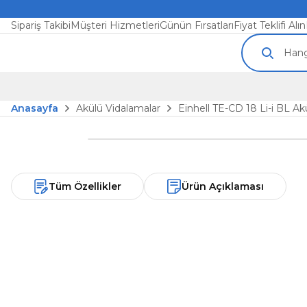
Sipariş Takibi
Müşteri Hizmetleri
Günün Fırsatları
Fiyat Teklifi Alın
Anasayfa
Akülü Vidalamalar
Einhell TE-CD 18 Li-i BL Ak
Tüm Özellikler
Ürün Açıklaması