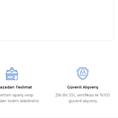
a iletebilirsiniz.
azadan Teslimat
Güvenli Alışveriş
netten sipariş verip
256 Bit SSL sertifikası ile %100
n teslim alabilirsiniz
güvenli alışveriş