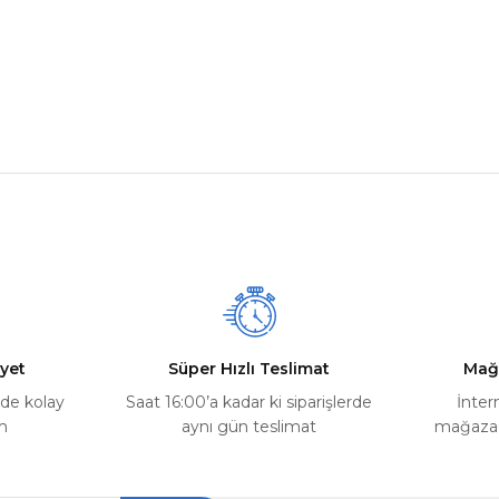
nularda yetersiz gördüğünüz noktaları öneri formunu kullanarak tarafımız
Ürün hakkında henüz soru sorulmamış.
Bu ürüne ilk yorumu siz yapın!
Yorum Yaz
Soru Sor
yet
Süper Hızlı Teslimat
Mağ
rde kolay
Saat 16:00’a kadar ki siparişlerde
İnter
m
aynı gün teslimat
mağazada