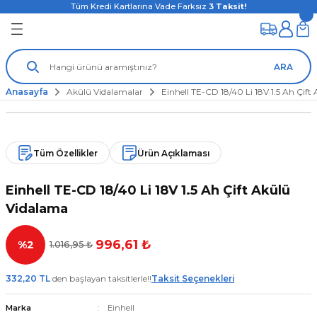
Tüm Kredi Kartlarına Vade Farksız
3
Taksit!
ARA
Anasayfa
Akülü Vidalamalar
Einhell TE-CD 18/40 Li 18V 1.5 Ah Çif
Tüm Özellikler
Ürün Açıklaması
Einhell TE-CD 18/40 Li 18V 1.5 Ah Çift Akülü
Vidalama
996,61 ₺
%2
1.016,95 ₺
332,20 TL
den başlayan taksitlerle!!
Taksit Seçenekleri
Marka
Einhell