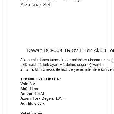
Aksesuar Seti
Dewalt DCF008-TR 8V Li-Ion Akülü Tor
3 konumlu dönen tutamak, dar noktalara ulaşmanızı sağlar
LED ışıklı 21 tork ayarı + 1 delme seçeneği vardır.
2 hızı farklı hız modu ile hızlı ve yavaş işlemlere izin veri
TEKNİK ÖZELLİKLER:
Volt:
8 V
Akü:
Li-on
Amper:
1,5 Ah
Azami Tork Değeri:
10Nm
Ağırlık:
0.65 k
Paket İçeriği: