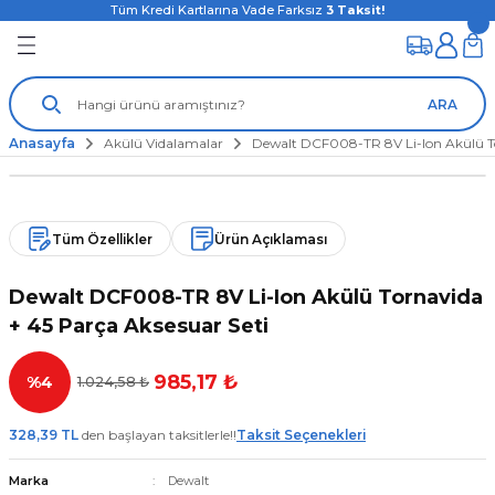
Tüm Kredi Kartlarına Vade Farksız
3
Taksit!
ARA
Anasayfa
Akülü Vidalamalar
Dewalt DCF008-TR 8V Li-Ion Akülü To
Tüm Özellikler
Ürün Açıklaması
Dewalt DCF008-TR 8V Li-Ion Akülü Tornavida
+ 45 Parça Aksesuar Seti
985,17 ₺
%4
1.024,58 ₺
328,39 TL
den başlayan taksitlerle!!
Taksit Seçenekleri
Marka
Dewalt