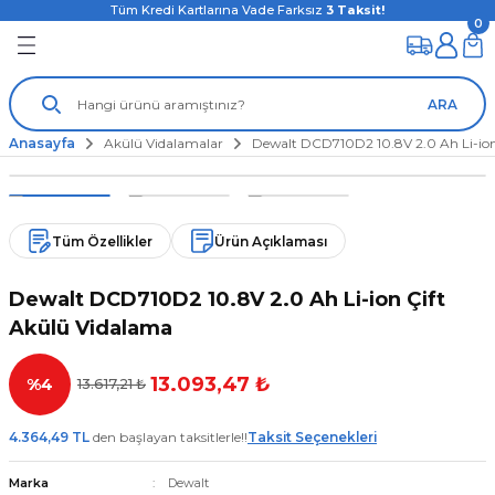
Tüm Kredi Kartlarına Vade Farksız
3
Taksit!
0
ARA
Anasayfa
Akülü Vidalamalar
Dewalt DCD710D2 10.8V 2.0 Ah Li-ion
Tüm Özellikler
Ürün Açıklaması
Dewalt DCD710D2 10.8V 2.0 Ah Li-ion Çift
Akülü Vidalama
13.093,47 ₺
%4
13.617,21 ₺
4.364,49 TL
den başlayan taksitlerle!!
Taksit Seçenekleri
Marka
Dewalt