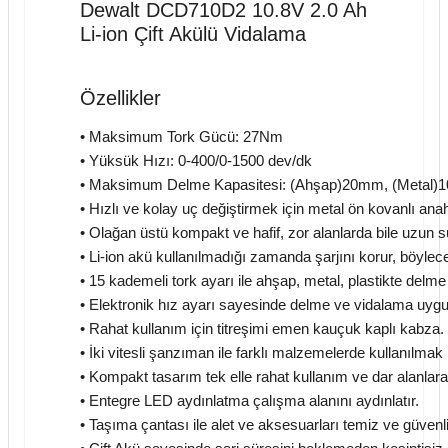
Dewalt DCD710D2 10.8V 2.0 Ah
Li-ion Çift Akülü Vidalama
Özellikler
• Maksimum Tork Gücü: 27Nm
• Yüksük Hızı: 0-400/0-1500 dev/dk
• Maksimum Delme Kapasitesi: (Ahşap)20mm, (Metal
• Hızlı ve kolay uç değiştirmek için metal ön kovanlı a
• Olağan üstü kompakt ve hafif, zor alanlarda bile uzun
• Li-ion akü kullanılmadığı zamanda şarjını korur, böyle
• 15 kademeli tork ayarı ile ahşap, metal, plastikte delm
• Elektronik hız ayarı sayesinde delme ve vidalama uyg
• Rahat kullanım için titreşimi emen kauçuk kaplı kabza.
• İki vitesli şanzıman ile farklı malzemelerde kullanılmak
• Kompakt tasarım tek elle rahat kullanım ve dar alanlara
• Entegre LED aydınlatma çalışma alanını aydınlatır.
• Taşıma çantası ile alet ve aksesuarları temiz ve güvenl